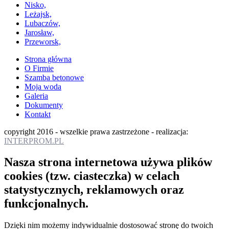
Nisko,
Leżajsk,
Lubaczów,
Jarosław,
Przeworsk,
Strona główna
O Firmie
Szamba betonowe
Moja woda
Galeria
Dokumenty
Kontakt
copyright 2016 - wszelkie prawa zastrzeżone - realizacja:
INTERPROM.PL
Nasza strona internetowa używa plików
cookies (tzw. ciasteczka) w celach
statystycznych, reklamowych oraz
funkcjonalnych.
Dzięki nim możemy indywidualnie dostosować stronę do twoich