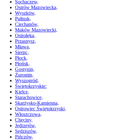
Sochaczew,
Ostrów Mazowiecka,
Wyszków,
Pułtusk,
Ciechanów,
Maków Mazowiecki,
Ostrołęka,
Przasnysz,
Mława,
Sierpc,
Płock,
Płońsk,
Gostynin,
Żuromin,
Wyszogród,
Świętokrzyskie:
Kielce,
Starachowice,
Skarżysko-Kamienna,
Ostrowiec Świętokrzyski,
Włoszczowa,
Chęciny,
Jędrzejów,
Sędziszów,
Pińczów,