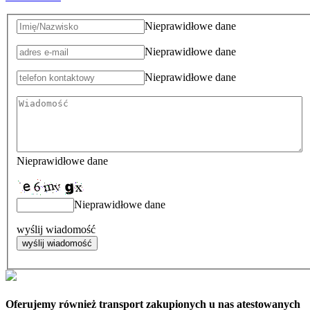
Nieprawidłowe dane
Nieprawidłowe dane
Nieprawidłowe dane
Nieprawidłowe dane
Nieprawidłowe dane
wyślij wiadomość
Oferujemy również transport zakupionych u nas atestowanych