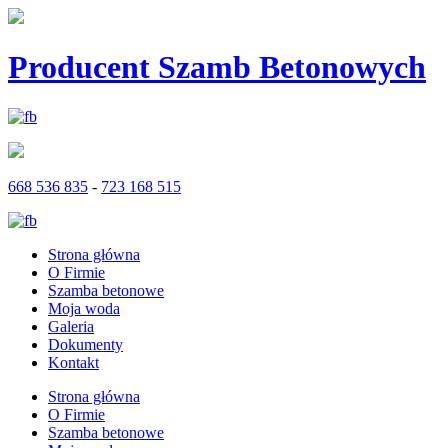
Producent Szamb Betonowych
668 536 835
-
723 168 515
Strona główna
O Firmie
Szamba betonowe
Moja woda
Galeria
Dokumenty
Kontakt
Strona główna
O Firmie
Szamba betonowe