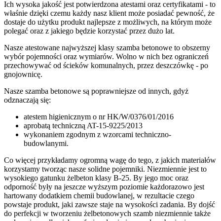
Ich wysoka jakość jest potwierdzona atestami oraz certyfikatami - to
właśnie dzięki czemu każdy nasz klient może posiadać pewność, że
dostaje do użytku produkt najlepsze z możliwych, na którym może
polegać oraz z jakiego będzie korzystać przez dużo lat.
Nasze atestowane najwyższej klasy szamba betonowe to obszerny
wybór pojemności oraz wymiarów. Wolno w nich bez ograniczeń
przechowywać od ścieków komunalnych, przez deszczówkę - po
gnojownicę.
Nasze szamba betonowe są poprawniejsze od innych, gdyż
odznaczają się:
atestem higienicznym o nr HK/W/0376/01/2016
aprobatą techniczną AT-15-9225/2013
wykonaniem zgodnym z wzorcami techniczno-
budowlanymi.
Co więcej przykładamy ogromną wagę do tego, z jakich materiałów
korzystamy tworząc nasze solidne pojemniki. Niezmiennie jest to
wysokiego gatunku żelbeton klasy B-25. By jego moc oraz
odporność były na jeszcze wyższym poziomie każdorazowo jest
hartowany dodatkiem chemii budowlanej, w rezultacie czego
powstaje produkt, jaki zawsze staje na wysokości zadania. By dojść
do perfekcji w tworzeniu żelbetonowych szamb niezmiennie także