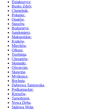
Działoszyce,
Busko Zdrój,
Chmielnik,
Połaniec,
Opatów,
Staszów,
Bodzentyn,
Sandomierz,
Małopolskie:
Kraków,
Miechów,
Olkusz,
Trzebinia,
Chrzanów,
Słomniki,
Oświęcim,
Skawina,
Myślenice,
Bochnia,
Dąbrowa Tarnowska,
Podkarpackie:
Rzeszów,
Tarnobrzeg,
Nowa Dęba,
Stalowa Wola,