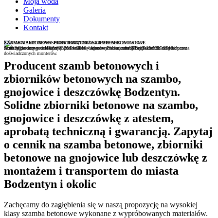
Moja woda
Galeria
Dokumenty
Kontakt
SZAMBA BETONOWE JEDNOKOMOROWE I WIELOKOMOROWE
SZAMBA BETONOWE PROSTOKĄTNE Z ATESTEM
ZAPEWNIAMY TRANSPORT I MONTAŻ SZAMB BETONOWYCH
Atest higieniczny nr HK/W/0376/01/2016 - Aprobata techniczna ITB AT-15-9225/2013
Atrakcyjne ceny prostokątnych zbiorników betonowych na szambo bezpośrednio od producenta
Szamba betonowe dostarczmy pod wskazny adres w Polsce, oferujemy także ich montaż przez
doświadczonych monterów.
Producent szamb betonowych i
zbiorników betonowych na szambo,
gnojowice i deszczówkę Bodzentyn.
Solidne zbiorniki betonowe na szambo,
gnojowice i deszczówkę z atestem,
aprobatą techniczną i gwarancją. Zapytaj
o cennik na szamba betonowe, zbiorniki
betonowe na gnojowice lub deszczówkę z
montażem i transportem do miasta
Bodzentyn i okolic
Zachęcamy do zagłębienia się w naszą propozycję na wysokiej
klasy szamba betonowe wykonane z wypróbowanych materiałów.