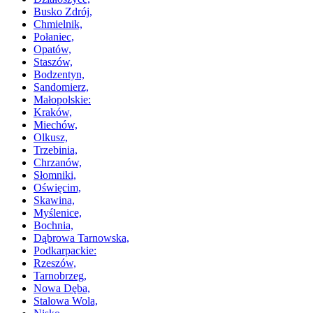
Busko Zdrój,
Chmielnik,
Połaniec,
Opatów,
Staszów,
Bodzentyn,
Sandomierz,
Małopolskie:
Kraków,
Miechów,
Olkusz,
Trzebinia,
Chrzanów,
Słomniki,
Oświęcim,
Skawina,
Myślenice,
Bochnia,
Dąbrowa Tarnowska,
Podkarpackie:
Rzeszów,
Tarnobrzeg,
Nowa Dęba,
Stalowa Wola,