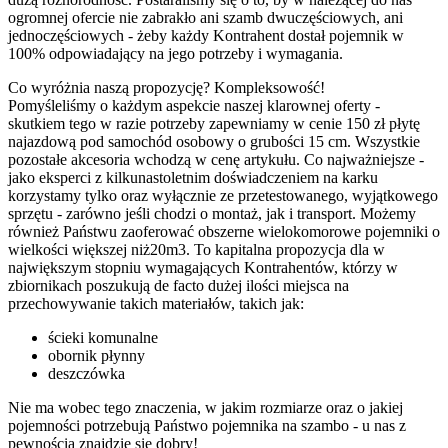
ogromnej ofercie nie zabrakło ani szamb dwuczęściowych, ani
jednoczęściowych - żeby każdy Kontrahent dostał pojemnik w
100% odpowiadający na jego potrzeby i wymagania.
Co wyróżnia naszą propozycję? Kompleksowość!
Pomyśleliśmy o każdym aspekcie naszej klarownej oferty -
skutkiem tego w razie potrzeby zapewniamy w cenie 150 zł płytę
najazdową pod samochód osobowy o grubości 15 cm. Wszystkie
pozostałe akcesoria wchodzą w cenę artykułu. Co najważniejsze -
jako eksperci z kilkunastoletnim doświadczeniem na karku
korzystamy tylko oraz wyłącznie ze przetestowanego, wyjątkowego
sprzętu - zarówno jeśli chodzi o montaż, jak i transport. Możemy
również Państwu zaoferować obszerne wielokomorowe pojemniki o
wielkości większej niż20m3. To kapitalna propozycja dla w
największym stopniu wymagających Kontrahentów, którzy w
zbiornikach poszukują de facto dużej ilości miejsca na
przechowywanie takich materiałów, takich jak:
ścieki komunalne
obornik płynny
deszczówka
Nie ma wobec tego znaczenia, w jakim rozmiarze oraz o jakiej
pojemności potrzebują Państwo pojemnika na szambo - u nas z
pewnością znajdzie się dobry!