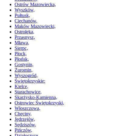
Ostrów Mazowiecka,
Wyszków,
Pułtusk,
Ciechanów,
Maków Mazowiecki,
Ostrołęka,
Przasnysz,
Mława,
Sierpc,
Płock,
Płońsk,
Gostynin,
Żuromin,
Wyszogród,
Świętokrzyskie:
Kielce,
Starachowice,
Skarżysko-Kamienna,
Ostrowiec Świętokrzyski,
Włoszczowa,
Chęciny,
Jędrzejów,
Sędziszów,
Pińczów,
Działoszyce,