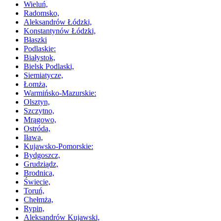
Wieluń,
Radomsko,
Aleksandrów Łódzki,
Konstantynów Łódzki,
Błaszki
Podlaskie:
Białystok,
Bielsk Podlaski,
Siemiatycze,
Łomża,
Warmińsko-Mazurskie:
Olsztyn,
Szczytno,
Mrągowo,
Ostróda,
Iława,
Kujawsko-Pomorskie:
Bydgoszcz,
Grudziądz,
Brodnica,
Świecie,
Toruń,
Chełmża,
Rypin,
Aleksandrów Kujawski,