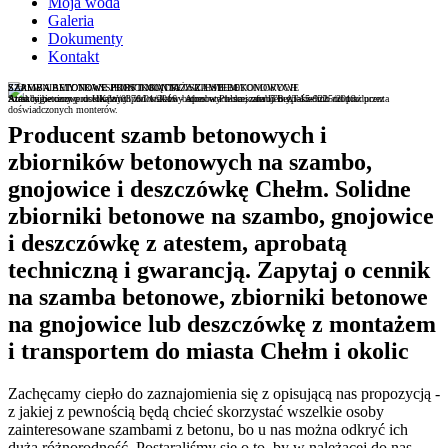
Moja woda
Galeria
Dokumenty
Kontakt
SZAMBA BETONOWE JEDNOKOMOROWE I WIELOKOMOROWE
SZAMBA BETONOWE PROSTOKĄTNE Z ATESTEM
ZAPEWNIAMY TRANSPORT I MONTAŻ SZAMB BETONOWYCH
Atest higieniczny nr HK/W/0376/01/2016 - Aprobata techniczna ITB AT-15-9225/2013
Atrakcyjne ceny prostokątnych zbiorników betonowych na szambo bezpośrednio od producenta
Szamba betonowe dostarczmy pod wskazny adres w Polsce, oferujemy także ich montaż przez
doświadczonych monterów.
Producent szamb betonowych i
zbiorników betonowych na szambo,
gnojowice i deszczówkę Chełm. Solidne
zbiorniki betonowe na szambo, gnojowice
i deszczówkę z atestem, aprobatą
techniczną i gwarancją. Zapytaj o cennik
na szamba betonowe, zbiorniki betonowe
na gnojowice lub deszczówkę z montażem
i transportem do miasta Chełm i okolic
Zachęcamy ciepło do zaznajomienia się z opisującą nas propozycją -
z jakiej z pewnością będą chcieć skorzystać wszelkie osoby
zainteresowane szambami z betonu, bo u nas można odkryć ich
dużą różnorodność. Postaraliśmy się o to, by w należącej do nas