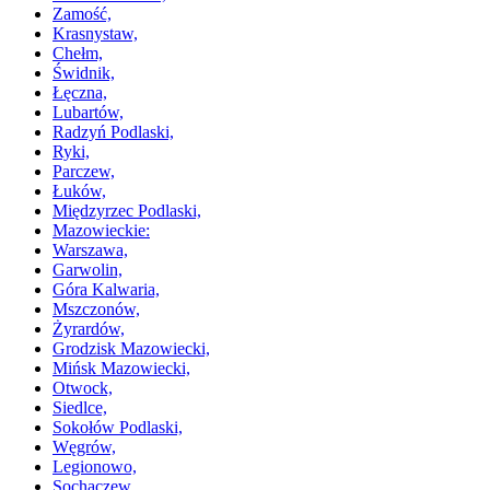
Zamość,
Krasnystaw,
Chełm,
Świdnik,
Łęczna,
Lubartów,
Radzyń Podlaski,
Ryki,
Parczew,
Łuków,
Międzyrzec Podlaski,
Mazowieckie:
Warszawa,
Garwolin,
Góra Kalwaria,
Mszczonów,
Żyrardów,
Grodzisk Mazowiecki,
Mińsk Mazowiecki,
Otwock,
Siedlce,
Sokołów Podlaski,
Węgrów,
Legionowo,
Sochaczew,