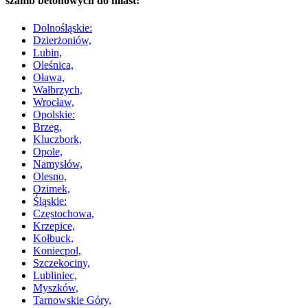
szamb betonowych do miast:
Dolnośląskie:
Dzierżoniów,
Lubin,
Oleśnica,
Oława,
Wałbrzych,
Wrocław,
Opolskie:
Brzeg,
Kluczbork,
Opole,
Namysłów,
Olesno,
Ozimek,
Śląskie:
Częstochowa,
Krzepice,
Kołbuck,
Koniecpol,
Szczekociny,
Lubliniec,
Myszków,
Tarnowskie Góry,