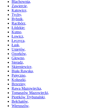
Blachownia,
Zawiercie,
Katowice,
Tychy,
Rybnik,
Racibórz,
Łódzkie:
Kutno,
Łowicz,
Łęczyca,
Łask,
Uniejów,
Ozorków,
Głowno,
Sieradz,
Skierniewice,
Biała Rawska,
Pajęczno,
Koluszki,
Brzeziny,
Rawa Mazowiecka,
Tomaszów Mazowiecki,
Piotrków Trybunalski,
Bełchatów,
Wieruszów,