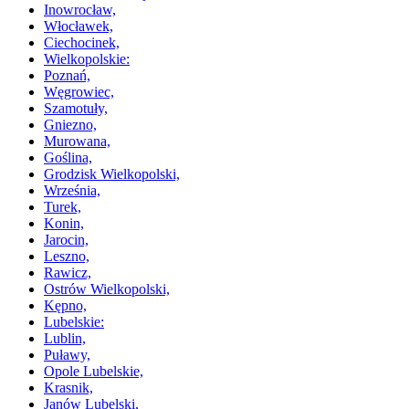
Inowrocław,
Włocławek,
Ciechocinek,
Wielkopolskie:
Poznań,
Węgrowiec,
Szamotuły,
Gniezno,
Murowana,
Goślina,
Grodzisk Wielkopolski,
Września,
Turek,
Konin,
Jarocin,
Leszno,
Rawicz,
Ostrów Wielkopolski,
Kępno,
Lubelskie:
Lublin,
Puławy,
Opole Lubelskie,
Krasnik,
Janów Lubelski,