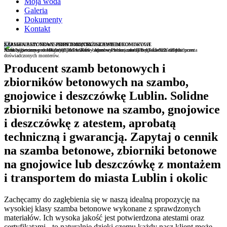
Moja woda
Galeria
Dokumenty
Kontakt
SZAMBA BETONOWE JEDNOKOMOROWE I WIELOKOMOROWE
SZAMBA BETONOWE PROSTOKĄTNE Z ATESTEM
ZAPEWNIAMY TRANSPORT I MONTAŻ SZAMB BETONOWYCH
Atest higieniczny nr HK/W/0376/01/2016 - Aprobata techniczna ITB AT-15-9225/2013
Atrakcyjne ceny prostokątnych zbiorników betonowych na szambo bezpośrednio od producenta
Szamba betonowe dostarczmy pod wskazny adres w Polsce, oferujemy także ich montaż przez
doświadczonych monterów.
Producent szamb betonowych i
zbiorników betonowych na szambo,
gnojowice i deszczówkę Lublin. Solidne
zbiorniki betonowe na szambo, gnojowice
i deszczówkę z atestem, aprobatą
techniczną i gwarancją. Zapytaj o cennik
na szamba betonowe, zbiorniki betonowe
na gnojowice lub deszczówkę z montażem
i transportem do miasta Lublin i okolic
Zachęcamy do zagłębienia się w naszą idealną propozycję na
wysokiej klasy szamba betonowe wykonane z sprawdzonych
materiałów. Ich wysoka jakość jest potwierdzona atestami oraz
certyfikatami - to naturalnie dzięki czemu każdy nasz klient może