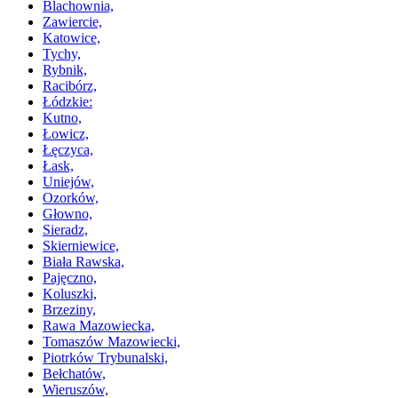
Blachownia,
Zawiercie,
Katowice,
Tychy,
Rybnik,
Racibórz,
Łódzkie:
Kutno,
Łowicz,
Łęczyca,
Łask,
Uniejów,
Ozorków,
Głowno,
Sieradz,
Skierniewice,
Biała Rawska,
Pajęczno,
Koluszki,
Brzeziny,
Rawa Mazowiecka,
Tomaszów Mazowiecki,
Piotrków Trybunalski,
Bełchatów,
Wieruszów,