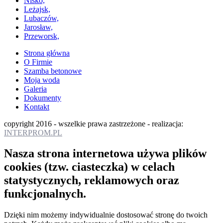
Nisko,
Leżajsk,
Lubaczów,
Jarosław,
Przeworsk,
Strona główna
O Firmie
Szamba betonowe
Moja woda
Galeria
Dokumenty
Kontakt
copyright 2016 - wszelkie prawa zastrzeżone - realizacja:
INTERPROM.PL
Nasza strona internetowa używa plików
cookies (tzw. ciasteczka) w celach
statystycznych, reklamowych oraz
funkcjonalnych.
Dzięki nim możemy indywidualnie dostosować stronę do twoich