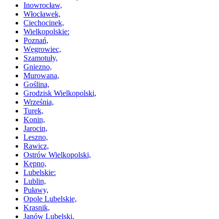
Inowrocław,
Włocławek,
Ciechocinek,
Wielkopolskie:
Poznań,
Węgrowiec,
Szamotuły,
Gniezno,
Murowana,
Goślina,
Grodzisk Wielkopolski,
Września,
Turek,
Konin,
Jarocin,
Leszno,
Rawicz,
Ostrów Wielkopolski,
Kępno,
Lubelskie:
Lublin,
Puławy,
Opole Lubelskie,
Krasnik,
Janów Lubelski,