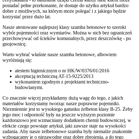
posiadać pełne przekonanie, że dostaje do użytku artykuł bardzo
dobre z możliwych, na którym może polegać i z jakiego będzie
korzystać przez dużo lat.
Nasze atestowane najlepszej klasy szamba betonowe to szeroki
wybór pojemności oraz wymiarów. Można w nich bez ograniczeń
przechowywać od ścieków komunalnych, przez deszczówkę - po
gnojownicę.
Warto wybrać właśnie nasze szamba betonowe, albowiem
wyróżniają się:
atestem higienicznym o nr HK/W/0376/01/2016
akceptacją techniczną AT-15-9225/2013
wykonaniem zgodnym z projektami techniczno-
budowlanymi.
Co znacznie więcej przykładamy dużą wagę do tego, z jakich
materiałów korzystamy tworząc nasze poprawne pojemniki.
Niezmiennie jest to wysokiego gatunku żelbeton klasy B-25. Żeby
jego moc i odporność były na jeszcze wyższym poziomie
każdorazowo jest wzmacniany dodatkiem chemii budowniczej, w
efekcie czego powstaje artykuł, jaki zawsze staje na wysokości
zadania. Aby nasze żelbetonowe szamba były niemalże znakomite
wzbogacamy je o niezawodne oraz dobre zbrojenia, a do tego