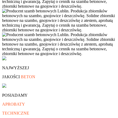
NAJWYŻSZEJ
JAKOŚCI
BETON
POSIADAMY
APROBATY
TECHNICZNE