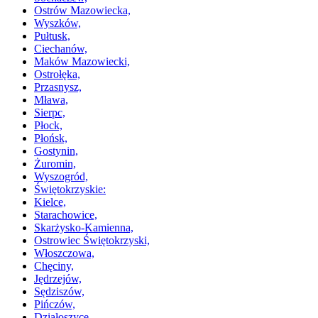
Ostrów Mazowiecka,
Wyszków,
Pułtusk,
Ciechanów,
Maków Mazowiecki,
Ostrołęka,
Przasnysz,
Mława,
Sierpc,
Płock,
Płońsk,
Gostynin,
Żuromin,
Wyszogród,
Świętokrzyskie:
Kielce,
Starachowice,
Skarżysko-Kamienna,
Ostrowiec Świętokrzyski,
Włoszczowa,
Chęciny,
Jędrzejów,
Sędziszów,
Pińczów,
Działoszyce,