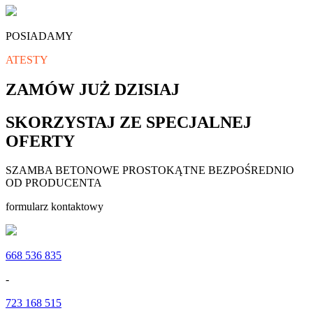
POSIADAMY
ATESTY
ZAMÓW JUŻ DZISIAJ
SKORZYSTAJ ZE SPECJALNEJ
OFERTY
SZAMBA BETONOWE PROSTOKĄTNE BEZPOŚREDNIO
OD PRODUCENTA
formularz kontaktowy
668 536 835
-
723 168 515