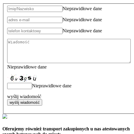
Nieprawidłowe dane
Nieprawidłowe dane
Nieprawidłowe dane
Nieprawidłowe dane
Nieprawidłowe dane
wyślij wiadomość
Oferujemy również transport zakupionych u nas atestowanych