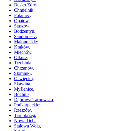
Busko Zdrój,
Chmielnik,
Połaniec,
Opatów,
Staszów,
Bodzentyn,
Sandomierz,
Małopolskie:
Kraków,
Miechów,
Olkusz,
Trzebinia,
Chrzanów,
Słomniki,
Oświęcim,
Skawina,
Myślenice,
Bochnia,
Dąbrowa Tarnowska,
Podkarpackie:
Rzeszów,
Tarnobrzeg,
Nowa Dęba,
Stalowa Wola,