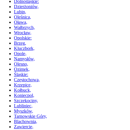
Dolnośląskie:
Dzierżoniów,
Lubin,
Oleśnica,
Oława,
Wałbrzych,
Wrocław,
Opolskie:
Brzeg,
Kluczbork,
Opole,
Namysłów,
Olesno,
Ozimek,
Śląskie:
Częstochowa,
Krzepice,
Kołbuck,
Koniecpol,
Szczekociny,
Lubliniec,
Myszków,
Tarnowskie Góry,
Blachownia,
Zawiercie,