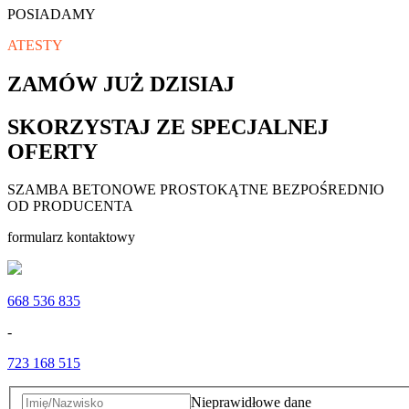
POSIADAMY
ATESTY
ZAMÓW JUŻ DZISIAJ
SKORZYSTAJ ZE SPECJALNEJ
OFERTY
SZAMBA BETONOWE PROSTOKĄTNE BEZPOŚREDNIO
OD PRODUCENTA
formularz kontaktowy
668 536 835
-
723 168 515
Nieprawidłowe dane