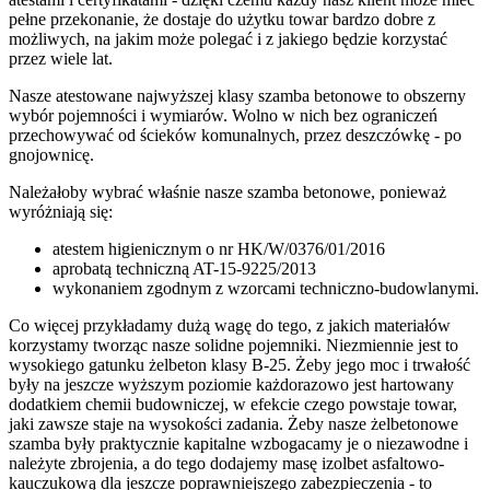
pełne przekonanie, że dostaje do użytku towar bardzo dobre z
możliwych, na jakim może polegać i z jakiego będzie korzystać
przez wiele lat.
Nasze atestowane najwyższej klasy szamba betonowe to obszerny
wybór pojemności i wymiarów. Wolno w nich bez ograniczeń
przechowywać od ścieków komunalnych, przez deszczówkę - po
gnojownicę.
Należałoby wybrać właśnie nasze szamba betonowe, ponieważ
wyróżniają się:
atestem higienicznym o nr HK/W/0376/01/2016
aprobatą techniczną AT-15-9225/2013
wykonaniem zgodnym z wzorcami techniczno-budowlanymi.
Co więcej przykładamy dużą wagę do tego, z jakich materiałów
korzystamy tworząc nasze solidne pojemniki. Niezmiennie jest to
wysokiego gatunku żelbeton klasy B-25. Żeby jego moc i trwałość
były na jeszcze wyższym poziomie każdorazowo jest hartowany
dodatkiem chemii budowniczej, w efekcie czego powstaje towar,
jaki zawsze staje na wysokości zadania. Żeby nasze żelbetonowe
szamba były praktycznie kapitalne wzbogacamy je o niezawodne i
należyte zbrojenia, a do tego dodajemy masę izolbet asfaltowo-
kauczukową dla jeszcze poprawniejszego zabezpieczenia - to