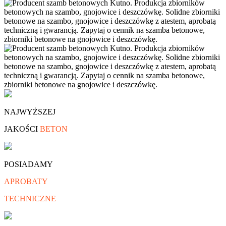
NAJWYŻSZEJ
JAKOŚCI
BETON
POSIADAMY
APROBATY
TECHNICZNE