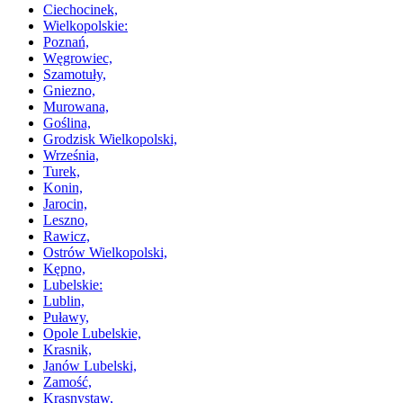
Ciechocinek,
Wielkopolskie:
Poznań,
Węgrowiec,
Szamotuły,
Gniezno,
Murowana,
Goślina,
Grodzisk Wielkopolski,
Września,
Turek,
Konin,
Jarocin,
Leszno,
Rawicz,
Ostrów Wielkopolski,
Kępno,
Lubelskie:
Lublin,
Puławy,
Opole Lubelskie,
Krasnik,
Janów Lubelski,
Zamość,
Krasnystaw,