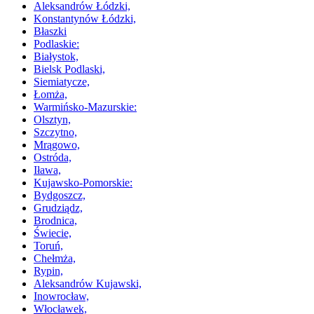
Aleksandrów Łódzki,
Konstantynów Łódzki,
Błaszki
Podlaskie:
Białystok,
Bielsk Podlaski,
Siemiatycze,
Łomża,
Warmińsko-Mazurskie:
Olsztyn,
Szczytno,
Mrągowo,
Ostróda,
Iława,
Kujawsko-Pomorskie:
Bydgoszcz,
Grudziądz,
Brodnica,
Świecie,
Toruń,
Chełmża,
Rypin,
Aleksandrów Kujawski,
Inowrocław,
Włocławek,