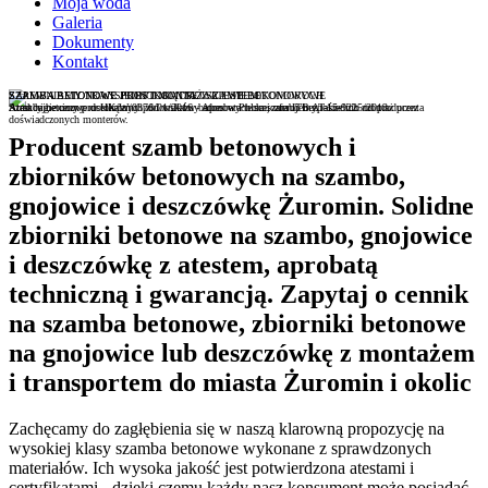
Moja woda
Galeria
Dokumenty
Kontakt
SZAMBA BETONOWE JEDNOKOMOROWE I WIELOKOMOROWE
SZAMBA BETONOWE PROSTOKĄTNE Z ATESTEM
ZAPEWNIAMY TRANSPORT I MONTAŻ SZAMB BETONOWYCH
Atest higieniczny nr HK/W/0376/01/2016 - Aprobata techniczna ITB AT-15-9225/2013
Atrakcyjne ceny prostokątnych zbiorników betonowych na szambo bezpośrednio od producenta
Szamba betonowe dostarczmy pod wskazny adres w Polsce, oferujemy także ich montaż przez
doświadczonych monterów.
Producent szamb betonowych i
zbiorników betonowych na szambo,
gnojowice i deszczówkę Żuromin. Solidne
zbiorniki betonowe na szambo, gnojowice
i deszczówkę z atestem, aprobatą
techniczną i gwarancją. Zapytaj o cennik
na szamba betonowe, zbiorniki betonowe
na gnojowice lub deszczówkę z montażem
i transportem do miasta Żuromin i okolic
Zachęcamy do zagłębienia się w naszą klarowną propozycję na
wysokiej klasy szamba betonowe wykonane z sprawdzonych
materiałów. Ich wysoka jakość jest potwierdzona atestami i
certyfikatami - dzięki czemu każdy nasz konsument może posiadać