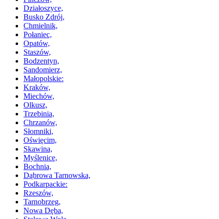
Działoszyce,
Busko Zdrój,
Chmielnik,
Połaniec,
Opatów,
Staszów,
Bodzentyn,
Sandomierz,
Małopolskie:
Kraków,
Miechów,
Olkusz,
Trzebinia,
Chrzanów,
Słomniki,
Oświęcim,
Skawina,
Myślenice,
Bochnia,
Dąbrowa Tarnowska,
Podkarpackie:
Rzeszów,
Tarnobrzeg,
Nowa Dęba,