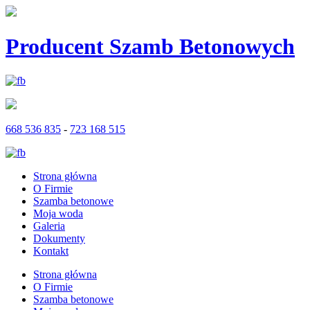
Producent Szamb Betonowych
668 536 835
-
723 168 515
Strona główna
O Firmie
Szamba betonowe
Moja woda
Galeria
Dokumenty
Kontakt
Strona główna
O Firmie
Szamba betonowe