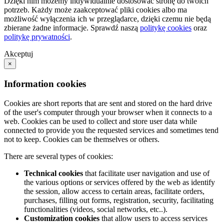
Dzięki nim możemy indywidualnie dostosować stronę do twoich
potrzeb. Każdy może zaakceptować pliki cookies albo ma
możliwość wyłączenia ich w przeglądarce, dzięki czemu nie będą
zbierane żadne informacje. Sprawdź naszą
politykę cookies
oraz
politykę prywatności
.
Akceptuj
×
Information cookies
Cookies are short reports that are sent and stored on the hard drive
of the user's computer through your browser when it connects to a
web. Cookies can be used to collect and store user data while
connected to provide you the requested services and sometimes tend
not to keep. Cookies can be themselves or others.
There are several types of cookies:
Technical cookies
that facilitate user navigation and use of
the various options or services offered by the web as identify
the session, allow access to certain areas, facilitate orders,
purchases, filling out forms, registration, security, facilitating
functionalities (videos, social networks, etc..).
Customization cookies
that allow users to access services