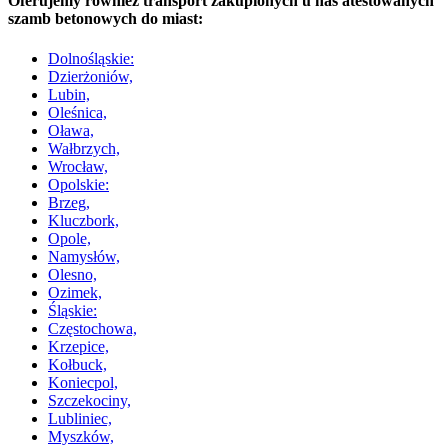
Oferujemy również transport zakupionych u nas atestowanych
szamb betonowych do miast:
Dolnośląskie:
Dzierżoniów,
Lubin,
Oleśnica,
Oława,
Wałbrzych,
Wrocław,
Opolskie:
Brzeg,
Kluczbork,
Opole,
Namysłów,
Olesno,
Ozimek,
Śląskie:
Częstochowa,
Krzepice,
Kołbuck,
Koniecpol,
Szczekociny,
Lubliniec,
Myszków,