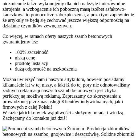
niezmiennie także wykonujemy dla nich należyte i niezawodne
zbrojenia, a wzbogacenie ich poboczną masą izolbet asfaltowo-
kauczkową to pomocnicze zabezpieczenia, a poza tym zapewnienie
że artykuły te będą się cechować jeszcze większą odpornością na
działanie czynników zewnętrznych.
Co więcej, w ramach oferty naszych szamb betonowych
gwarantujemy też:
100% szczelność
niską cenę
prostotę instalacji
dużą odporność na uszkodzenia
Można uwierzyć nam i naszym artykułom, bowiem posiadamy
kilkanaście lat w tej niszy, a fakt iż do tej pory nie odnotowaliśmy
żadnych reklamacji naszych szamb betonowych jest chyba
perfekcyjną możliwą reklamą. Zapraszamy do skorzystania z
prowadzonej przez nas usługi Klientów indywidualnych, jak i
firmowych z całej Polski!
W razie jakichkolwiek wątpliwości - służymy poradą i wiedzą.
Zachęcamy do kontaktu już dziś!