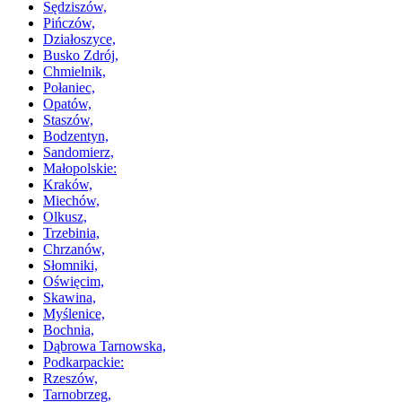
Sędziszów,
Pińczów,
Działoszyce,
Busko Zdrój,
Chmielnik,
Połaniec,
Opatów,
Staszów,
Bodzentyn,
Sandomierz,
Małopolskie:
Kraków,
Miechów,
Olkusz,
Trzebinia,
Chrzanów,
Słomniki,
Oświęcim,
Skawina,
Myślenice,
Bochnia,
Dąbrowa Tarnowska,
Podkarpackie:
Rzeszów,
Tarnobrzeg,