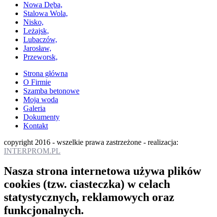
Nowa Dęba,
Stalowa Wola,
Nisko,
Leżajsk,
Lubaczów,
Jarosław,
Przeworsk,
Strona główna
O Firmie
Szamba betonowe
Moja woda
Galeria
Dokumenty
Kontakt
copyright 2016 - wszelkie prawa zastrzeżone - realizacja:
INTERPROM.PL
Nasza strona internetowa używa plików
cookies (tzw. ciasteczka) w celach
statystycznych, reklamowych oraz
funkcjonalnych.