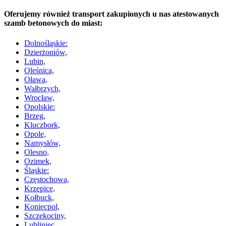
Oferujemy również transport zakupionych u nas atestowanych
szamb betonowych do miast:
Dolnośląskie:
Dzierżoniów,
Lubin,
Oleśnica,
Oława,
Wałbrzych,
Wrocław,
Opolskie:
Brzeg,
Kluczbork,
Opole,
Namysłów,
Olesno,
Ozimek,
Śląskie:
Częstochowa,
Krzepice,
Kołbuck,
Koniecpol,
Szczekociny,
Lubliniec,