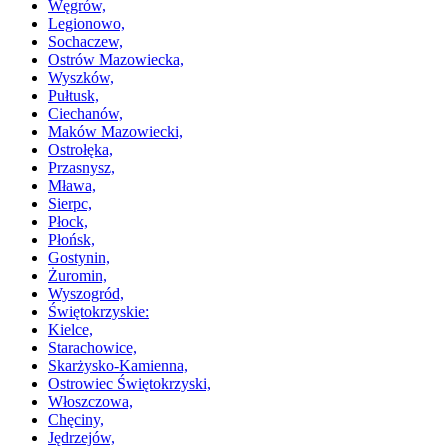
Węgrów,
Legionowo,
Sochaczew,
Ostrów Mazowiecka,
Wyszków,
Pułtusk,
Ciechanów,
Maków Mazowiecki,
Ostrołęka,
Przasnysz,
Mława,
Sierpc,
Płock,
Płońsk,
Gostynin,
Żuromin,
Wyszogród,
Świętokrzyskie:
Kielce,
Starachowice,
Skarżysko-Kamienna,
Ostrowiec Świętokrzyski,
Włoszczowa,
Chęciny,
Jędrzejów,