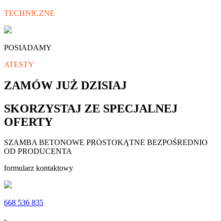
TECHNICZNE
POSIADAMY
ATESTY
ZAMÓW JUŻ DZISIAJ
SKORZYSTAJ ZE SPECJALNEJ
OFERTY
SZAMBA BETONOWE PROSTOKĄTNE BEZPOŚREDNIO
OD PRODUCENTA
formularz kontaktowy
668 536 835
-