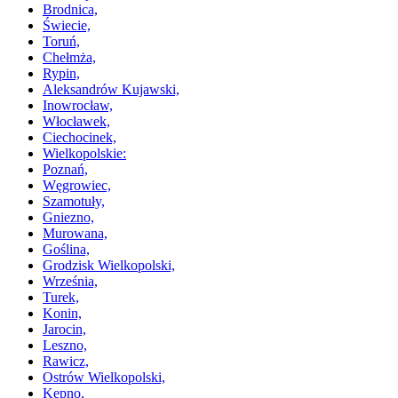
Brodnica,
Świecie,
Toruń,
Chełmża,
Rypin,
Aleksandrów Kujawski,
Inowrocław,
Włocławek,
Ciechocinek,
Wielkopolskie:
Poznań,
Węgrowiec,
Szamotuły,
Gniezno,
Murowana,
Goślina,
Grodzisk Wielkopolski,
Września,
Turek,
Konin,
Jarocin,
Leszno,
Rawicz,
Ostrów Wielkopolski,
Kępno,