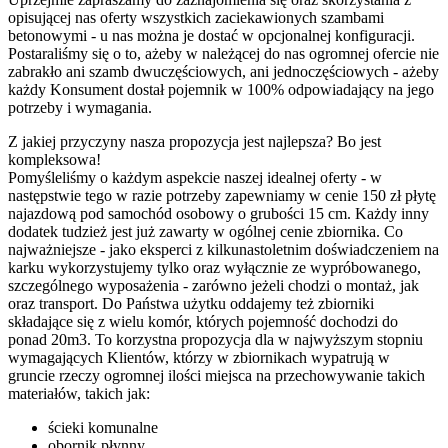
opisującej nas oferty wszystkich zaciekawionych szambami
betonowymi - u nas można je dostać w opcjonalnej konfiguracji.
Postaraliśmy się o to, ażeby w należącej do nas ogromnej ofercie nie
zabrakło ani szamb dwuczęściowych, ani jednoczęściowych - ażeby
każdy Konsument dostał pojemnik w 100% odpowiadający na jego
potrzeby i wymagania.
Z jakiej przyczyny nasza propozycja jest najlepsza? Bo jest
kompleksowa!
Pomyśleliśmy o każdym aspekcie naszej idealnej oferty - w
następstwie tego w razie potrzeby zapewniamy w cenie 150 zł płytę
najazdową pod samochód osobowy o grubości 15 cm. Każdy inny
dodatek tudzież jest już zawarty w ogólnej cenie zbiornika. Co
najważniejsze - jako eksperci z kilkunastoletnim doświadczeniem na
karku wykorzystujemy tylko oraz wyłącznie ze wypróbowanego,
szczególnego wyposażenia - zarówno jeżeli chodzi o montaż, jak
oraz transport. Do Państwa użytku oddajemy też zbiorniki
składające się z wielu komór, których pojemność dochodzi do
ponad 20m3. To korzystna propozycja dla w najwyższym stopniu
wymagających Klientów, którzy w zbiornikach wypatrują w
gruncie rzeczy ogromnej ilości miejsca na przechowywanie takich
materiałów, takich jak:
ścieki komunalne
obornik płynny