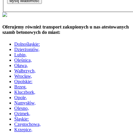
Oferujemy również transport zakupionych u nas atestowanych
szamb betonowych do miast:
Dolnośląskie:
Dzierżoniów,
Lubin,
Oleśnica,
Oława,
Wałbrzych,
Wrocław,
Opolskie:
Brzeg,
Kluczbork,
Opole,
Namysłów,
Olesno,
Ozimek,
Śląskie:
Częstochowa,
Krzepice,