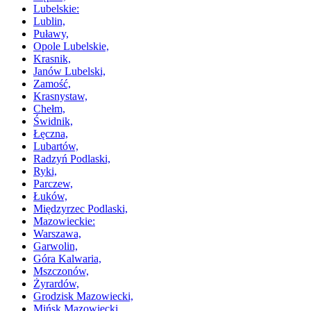
Lubelskie:
Lublin,
Puławy,
Opole Lubelskie,
Krasnik,
Janów Lubelski,
Zamość,
Krasnystaw,
Chełm,
Świdnik,
Łęczna,
Lubartów,
Radzyń Podlaski,
Ryki,
Parczew,
Łuków,
Międzyrzec Podlaski,
Mazowieckie:
Warszawa,
Garwolin,
Góra Kalwaria,
Mszczonów,
Żyrardów,
Grodzisk Mazowiecki,
Mińsk Mazowiecki,