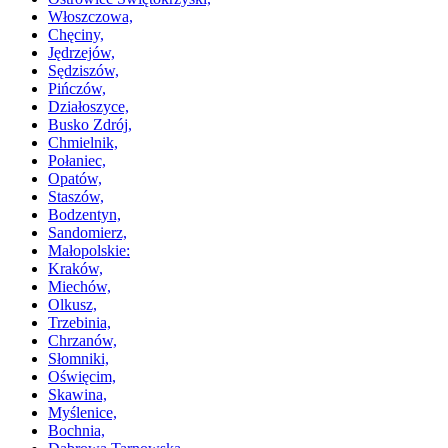
Włoszczowa,
Chęciny,
Jędrzejów,
Sędziszów,
Pińczów,
Działoszyce,
Busko Zdrój,
Chmielnik,
Połaniec,
Opatów,
Staszów,
Bodzentyn,
Sandomierz,
Małopolskie:
Kraków,
Miechów,
Olkusz,
Trzebinia,
Chrzanów,
Słomniki,
Oświęcim,
Skawina,
Myślenice,
Bochnia,