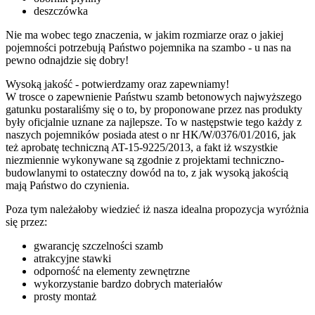
deszczówka
Nie ma wobec tego znaczenia, w jakim rozmiarze oraz o jakiej
pojemności potrzebują Państwo pojemnika na szambo - u nas na
pewno odnajdzie się dobry!
Wysoką jakość - potwierdzamy oraz zapewniamy!
W trosce o zapewnienie Państwu szamb betonowych najwyższego
gatunku postaraliśmy się o to, by proponowane przez nas produkty
były oficjalnie uznane za najlepsze. To w następstwie tego każdy z
naszych pojemników posiada atest o nr HK/W/0376/01/2016, jak
też aprobatę techniczną AT-15-9225/2013, a fakt iż wszystkie
niezmiennie wykonywane są zgodnie z projektami techniczno-
budowlanymi to ostateczny dowód na to, z jak wysoką jakością
mają Państwo do czynienia.
Poza tym należałoby wiedzieć iż nasza idealna propozycja wyróżnia
się przez:
gwarancję szczelności szamb
atrakcyjne stawki
odporność na elementy zewnętrzne
wykorzystanie bardzo dobrych materiałów
prosty montaż