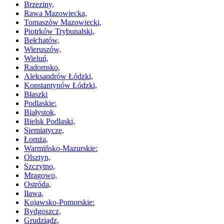
Brzeziny,
Rawa Mazowiecka,
Tomaszów Mazowiecki,
Piotrków Trybunalski,
Bełchatów,
Wieruszów,
Wieluń,
Radomsko,
Aleksandrów Łódzki,
Konstantynów Łódzki,
Błaszki
Podlaskie:
Białystok,
Bielsk Podlaski,
Siemiatycze,
Łomża,
Warmińsko-Mazurskie:
Olsztyn,
Szczytno,
Mrągowo,
Ostróda,
Iława,
Kujawsko-Pomorskie:
Bydgoszcz,
Grudziądz,