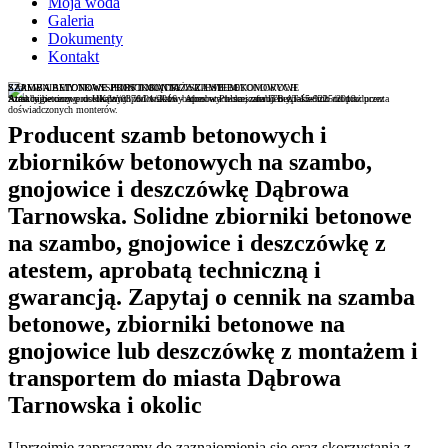
Moja woda
Galeria
Dokumenty
Kontakt
SZAMBA BETONOWE JEDNOKOMOROWE I WIELOKOMOROWE
SZAMBA BETONOWE PROSTOKĄTNE Z ATESTEM
ZAPEWNIAMY TRANSPORT I MONTAŻ SZAMB BETONOWYCH
Atest higieniczny nr HK/W/0376/01/2016 - Aprobata techniczna ITB AT-15-9225/2013
Atrakcyjne ceny prostokątnych zbiorników betonowych na szambo bezpośrednio od producenta
Szamba betonowe dostarczmy pod wskazny adres w Polsce, oferujemy także ich montaż przez
doświadczonych monterów.
Producent szamb betonowych i
zbiorników betonowych na szambo,
gnojowice i deszczówkę Dąbrowa
Tarnowska. Solidne zbiorniki betonowe
na szambo, gnojowice i deszczówkę z
atestem, aprobatą techniczną i
gwarancją. Zapytaj o cennik na szamba
betonowe, zbiorniki betonowe na
gnojowice lub deszczówkę z montażem i
transportem do miasta Dąbrowa
Tarnowska i okolic
Uprzejmie zapraszamy do zaznajomienia się oraz skorzystania z