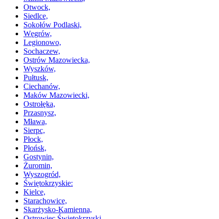
Otwock,
Siedlce,
Sokołów Podlaski,
Węgrów,
Legionowo,
Sochaczew,
Ostrów Mazowiecka,
Wyszków,
Pułtusk,
Ciechanów,
Maków Mazowiecki,
Ostrołęka,
Przasnysz,
Mława,
Sierpc,
Płock,
Płońsk,
Gostynin,
Żuromin,
Wyszogród,
Świętokrzyskie:
Kielce,
Starachowice,
Skarżysko-Kamienna,
Ostrowiec Świętokrzyski,