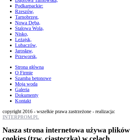
Dąbrowa Tarnowska,
Podkarpackie:
Rzeszów,
Tarnobrzeg,
Nowa Dęba,
Stalowa Wola,
Nisko,
Leżajsk,
Lubaczów,
Jarosław,
Przeworsk,
Strona główna
O Firmie
Szamba betonowe
Moja woda
Galeria
Dokumenty
Kontakt
copyright 2016 - wszelkie prawa zastrzeżone - realizacja:
INTERPROM.PL
Nasza strona internetowa używa plików
cookies (tzw. ciasteczka) w celach