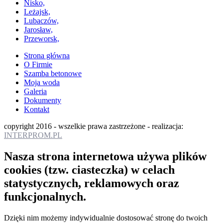
Nisko,
Leżajsk,
Lubaczów,
Jarosław,
Przeworsk,
Strona główna
O Firmie
Szamba betonowe
Moja woda
Galeria
Dokumenty
Kontakt
copyright 2016 - wszelkie prawa zastrzeżone - realizacja:
INTERPROM.PL
Nasza strona internetowa używa plików
cookies (tzw. ciasteczka) w celach
statystycznych, reklamowych oraz
funkcjonalnych.
Dzięki nim możemy indywidualnie dostosować stronę do twoich