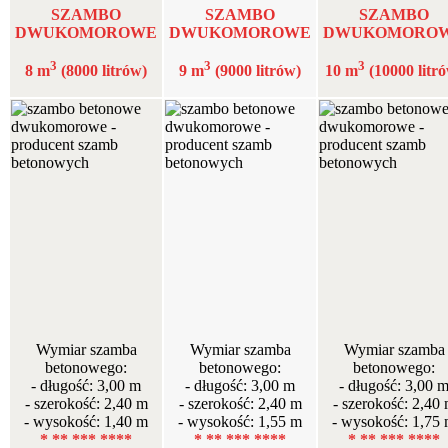
SZAMBO
SZAMBO
SZAMBO
DWUKOMOROWE
DWUKOMOROWE
DWUKOMORO
3
3
3
8 m
(8000 litrów)
9 m
(9000 litrów)
10 m
(10000 litr
Wymiar szamba
Wymiar szamba
Wymiar szamba
betonowego:
betonowego:
betonowego:
- długość: 3,00 m
- długość: 3,00 m
- długość: 3,00 
- szerokość: 2,40 m
- szerokość: 2,40 m
- szerokość: 2,40
- wysokość: 1,40 m
- wysokość: 1,55 m
- wysokość: 1,75
* ** *** ****
* ** *** ****
* ** *** ****