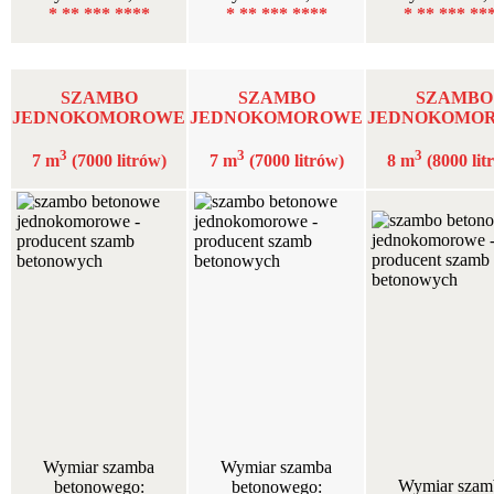
* ** *** ****
* ** *** ****
* ** *** **
SZAMBO
SZAMBO
SZAMBO
JEDNOKOMOROWE
JEDNOKOMOROWE
JEDNOKOMO
3
3
3
7 m
(7000 litrów)
7 m
(7000 litrów)
8 m
(8000 lit
Wymiar szamba
Wymiar szamba
Wymiar szam
betonowego:
betonowego: