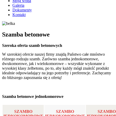
Moja woda
Galeria
Dokumenty
Kontakt
Szamba betonowe
Szeroka oferta szamb betonowych
W szerokiej ofercie naszej firmy znajdą Państwo całe mnóstwo
różnego rodzaju szamb. Zarówno szamba jednokomorowe,
dwukomorowe, jak i wielokomorowe – wszystkie wykonane z
wysokiej klasy żelbetonu, po to, aby każdy mógł znaleźć produkt
idealnie odpowiadający na jego potrzeby i preferencje. Zachęcamy
do bliższego zapoznania się z ofertą!
Szamba betonowe jednokomorowe
SZAMBO
SZAMBO
SZAMBO