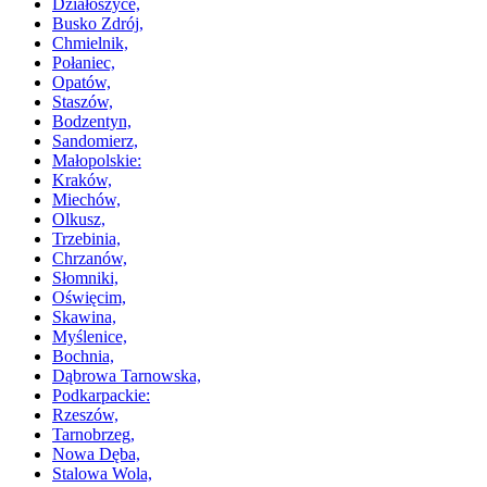
Działoszyce,
Busko Zdrój,
Chmielnik,
Połaniec,
Opatów,
Staszów,
Bodzentyn,
Sandomierz,
Małopolskie:
Kraków,
Miechów,
Olkusz,
Trzebinia,
Chrzanów,
Słomniki,
Oświęcim,
Skawina,
Myślenice,
Bochnia,
Dąbrowa Tarnowska,
Podkarpackie:
Rzeszów,
Tarnobrzeg,
Nowa Dęba,
Stalowa Wola,