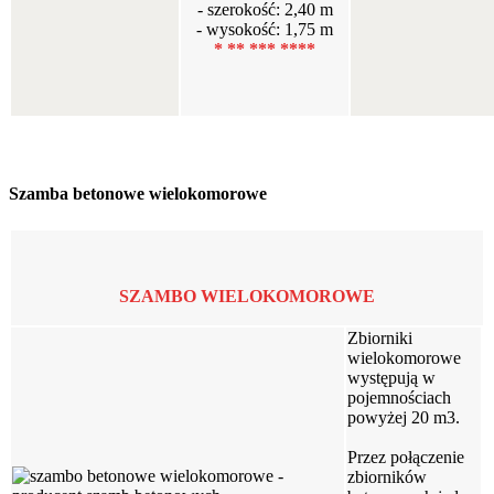
- szerokość: 2,40 m
- wysokość: 1,75 m
* ** *** ****
Szamba betonowe wielokomorowe
SZAMBO WIELOKOMOROWE
Zbiorniki
wielokomorowe
występują w
pojemnościach
powyżej 20 m3.
Przez połączenie
zbiorników