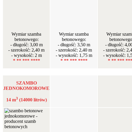
Wymiar szamba
Wymiar szamba
Wymiar szam
betonowego:
betonowego:
betonowego
- długość: 3,00 m
- długość: 3,50 m
- długość: 4,0
- szerokość: 2,40 m
- szerokość: 2,40 m
- szerokość: 2,
- wysokość: 2 m
- wysokość: 1,75 m
- wysokość: 1,
* ** *** ****
* ** *** ****
* ** *** **
SZAMBO
JEDNOKOMOROWE
3
14 m
(14000 litrów)