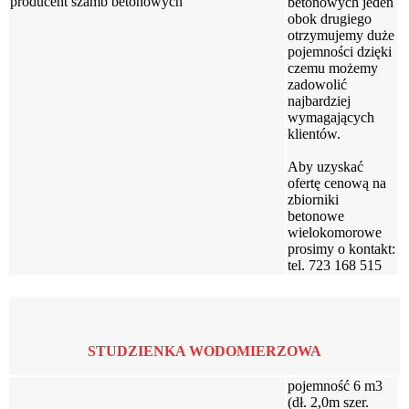
betonowych jeden
obok drugiego
otrzymujemy duże
pojemności dzięki
czemu możemy
zadowolić
najbardziej
wymagających
klientów.
Aby uzyskać
ofertę cenową na
zbiorniki
betonowe
wielokomorowe
prosimy o kontakt:
tel. 723 168 515
STUDZIENKA WODOMIERZOWA
pojemność 6 m3
(dł. 2,0m szer.