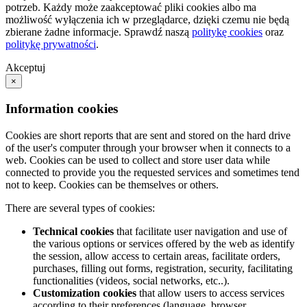
potrzeb. Każdy może zaakceptować pliki cookies albo ma
możliwość wyłączenia ich w przeglądarce, dzięki czemu nie będą
zbierane żadne informacje. Sprawdź naszą
politykę cookies
oraz
politykę prywatności
.
Akceptuj
×
Information cookies
Cookies are short reports that are sent and stored on the hard drive
of the user's computer through your browser when it connects to a
web. Cookies can be used to collect and store user data while
connected to provide you the requested services and sometimes tend
not to keep. Cookies can be themselves or others.
There are several types of cookies:
Technical cookies
that facilitate user navigation and use of
the various options or services offered by the web as identify
the session, allow access to certain areas, facilitate orders,
purchases, filling out forms, registration, security, facilitating
functionalities (videos, social networks, etc..).
Customization cookies
that allow users to access services
according to their preferences (language, browser,