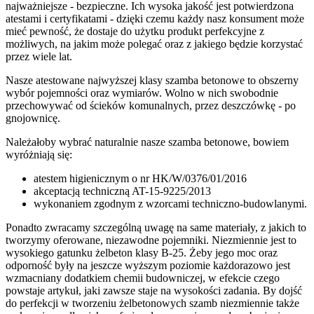
najważniejsze - bezpieczne. Ich wysoka jakość jest potwierdzona
atestami i certyfikatami - dzięki czemu każdy nasz konsument może
mieć pewność, że dostaje do użytku produkt perfekcyjne z
możliwych, na jakim może polegać oraz z jakiego będzie korzystać
przez wiele lat.
Nasze atestowane najwyższej klasy szamba betonowe to obszerny
wybór pojemności oraz wymiarów. Wolno w nich swobodnie
przechowywać od ścieków komunalnych, przez deszczówkę - po
gnojownicę.
Należałoby wybrać naturalnie nasze szamba betonowe, bowiem
wyróżniają się:
atestem higienicznym o nr HK/W/0376/01/2016
akceptacją techniczną AT-15-9225/2013
wykonaniem zgodnym z wzorcami techniczno-budowlanymi.
Ponadto zwracamy szczególną uwagę na same materiały, z jakich to
tworzymy oferowane, niezawodne pojemniki. Niezmiennie jest to
wysokiego gatunku żelbeton klasy B-25. Żeby jego moc oraz
odporność były na jeszcze wyższym poziomie każdorazowo jest
wzmacniany dodatkiem chemii budowniczej, w efekcie czego
powstaje artykuł, jaki zawsze staje na wysokości zadania. By dojść
do perfekcji w tworzeniu żelbetonowych szamb niezmiennie także