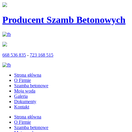
Producent Szamb Betonowych
668 536 835
-
723 168 515
Strona główna
O Firmie
Szamba betonowe
Moja woda
Galeria
Dokumenty
Kontakt
Strona główna
O Firmie
Szamba betonowe