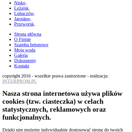
Nisko,
Leżajsk,
Lubaczów,
Jarosław,
Przeworsk,
Strona główna
O Firmie
Szamba betonowe
Moja woda
Galeria
Dokumenty
Kontakt
copyright 2016 - wszelkie prawa zastrzeżone - realizacja:
INTERPROM.PL
Nasza strona internetowa używa plików
cookies (tzw. ciasteczka) w celach
statystycznych, reklamowych oraz
funkcjonalnych.
Dzięki nim możemy indywidualnie dostosować stronę do twoich