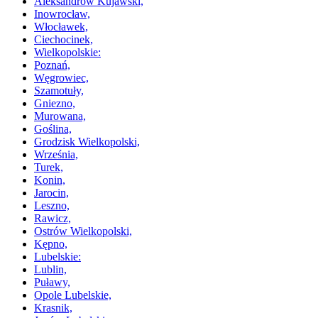
Aleksandrów Kujawski,
Inowrocław,
Włocławek,
Ciechocinek,
Wielkopolskie:
Poznań,
Węgrowiec,
Szamotuły,
Gniezno,
Murowana,
Goślina,
Grodzisk Wielkopolski,
Września,
Turek,
Konin,
Jarocin,
Leszno,
Rawicz,
Ostrów Wielkopolski,
Kępno,
Lubelskie:
Lublin,
Puławy,
Opole Lubelskie,
Krasnik,