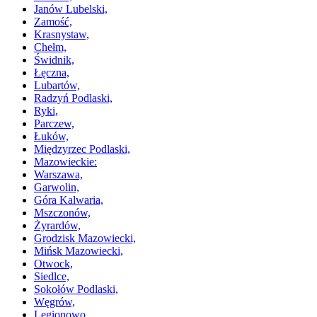
Janów Lubelski,
Zamość,
Krasnystaw,
Chełm,
Świdnik,
Łęczna,
Lubartów,
Radzyń Podlaski,
Ryki,
Parczew,
Łuków,
Międzyrzec Podlaski,
Mazowieckie:
Warszawa,
Garwolin,
Góra Kalwaria,
Mszczonów,
Żyrardów,
Grodzisk Mazowiecki,
Mińsk Mazowiecki,
Otwock,
Siedlce,
Sokołów Podlaski,
Węgrów,
Legionowo,