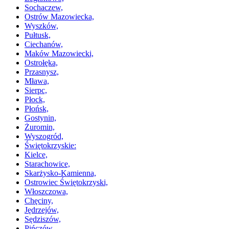
Sochaczew,
Ostrów Mazowiecka,
Wyszków,
Pułtusk,
Ciechanów,
Maków Mazowiecki,
Ostrołęka,
Przasnysz,
Mława,
Sierpc,
Płock,
Płońsk,
Gostynin,
Żuromin,
Wyszogród,
Świętokrzyskie:
Kielce,
Starachowice,
Skarżysko-Kamienna,
Ostrowiec Świętokrzyski,
Włoszczowa,
Chęciny,
Jędrzejów,
Sędziszów,
Pińczów,