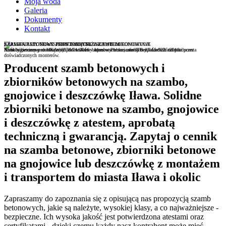
Moja woda
Galeria
Dokumenty
Kontakt
SZAMBA BETONOWE JEDNOKOMOROWE I WIELOKOMOROWE
SZAMBA BETONOWE PROSTOKĄTNE Z ATESTEM
ZAPEWNIAMY TRANSPORT I MONTAŻ SZAMB BETONOWYCH
Atest higieniczny nr HK/W/0376/01/2016 - Aprobata techniczna ITB AT-15-9225/2013
Atrakcyjne ceny prostokątnych zbiorników betonowych na szambo bezpośrednio od producenta
Szamba betonowe dostarczmy pod wskazny adres w Polsce, oferujemy także ich montaż przez
doświadczonych monterów.
Producent szamb betonowych i
zbiorników betonowych na szambo,
gnojowice i deszczówkę Iława. Solidne
zbiorniki betonowe na szambo, gnojowice
i deszczówkę z atestem, aprobatą
techniczną i gwarancją. Zapytaj o cennik
na szamba betonowe, zbiorniki betonowe
na gnojowice lub deszczówkę z montażem
i transportem do miasta Iława i okolic
Zapraszamy do zapoznania się z opisującą nas propozycją szamb
betonowych, jakie są należyte, wysokiej klasy, a co najważniejsze -
bezpieczne. Ich wysoka jakość jest potwierdzona atestami oraz
certyfikatami - dzięki czemu każdy nasz kontrahent może mieć