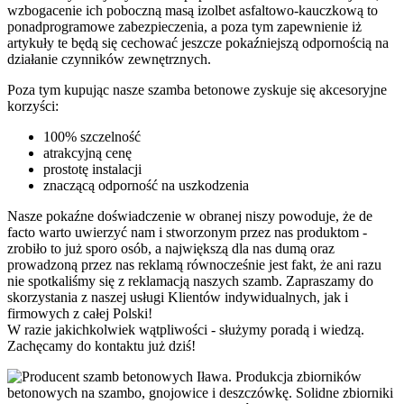
wzbogacenie ich poboczną masą izolbet asfaltowo-kauczkową to
ponadprogramowe zabezpieczenia, a poza tym zapewnienie iż
artykuły te będą się cechować jeszcze pokaźniejszą odpornością na
działanie czynników zewnętrznych.
Poza tym kupując nasze szamba betonowe zyskuje się akcesoryjne
korzyści:
100% szczelność
atrakcyjną cenę
prostotę instalacji
znaczącą odporność na uszkodzenia
Nasze pokaźne doświadczenie w obranej niszy powoduje, że de
facto warto uwierzyć nam i stworzonym przez nas produktom -
zrobiło to już sporo osób, a największą dla nas dumą oraz
prowadzoną przez nas reklamą równocześnie jest fakt, że ani razu
nie spotkaliśmy się z reklamacją naszych szamb. Zapraszamy do
skorzystania z naszej usługi Klientów indywidualnych, jak i
firmowych z całej Polski!
W razie jakichkolwiek wątpliwości - służymy poradą i wiedzą.
Zachęcamy do kontaktu już dziś!