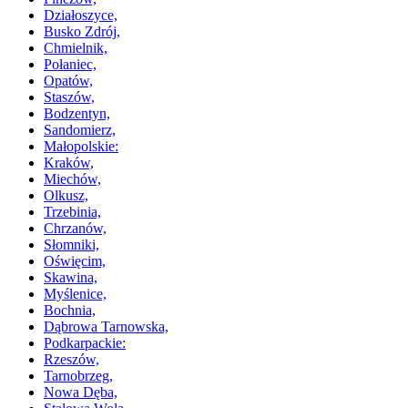
Działoszyce,
Busko Zdrój,
Chmielnik,
Połaniec,
Opatów,
Staszów,
Bodzentyn,
Sandomierz,
Małopolskie:
Kraków,
Miechów,
Olkusz,
Trzebinia,
Chrzanów,
Słomniki,
Oświęcim,
Skawina,
Myślenice,
Bochnia,
Dąbrowa Tarnowska,
Podkarpackie:
Rzeszów,
Tarnobrzeg,
Nowa Dęba,