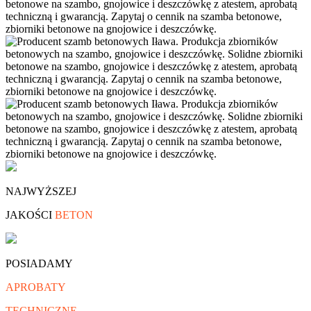
NAJWYŻSZEJ
JAKOŚCI
BETON
POSIADAMY
APROBATY
TECHNICZNE