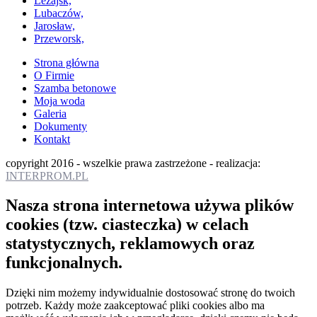
Leżajsk,
Lubaczów,
Jarosław,
Przeworsk,
Strona główna
O Firmie
Szamba betonowe
Moja woda
Galeria
Dokumenty
Kontakt
copyright 2016 - wszelkie prawa zastrzeżone - realizacja:
INTERPROM.PL
Nasza strona internetowa używa plików
cookies (tzw. ciasteczka) w celach
statystycznych, reklamowych oraz
funkcjonalnych.
Dzięki nim możemy indywidualnie dostosować stronę do twoich
potrzeb. Każdy może zaakceptować pliki cookies albo ma