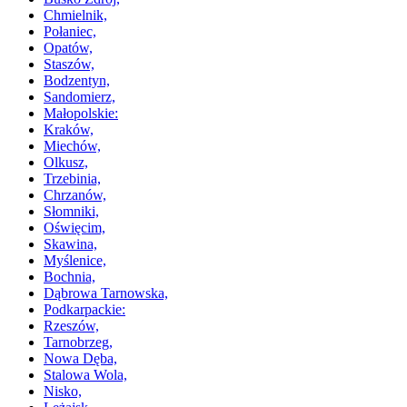
Chmielnik,
Połaniec,
Opatów,
Staszów,
Bodzentyn,
Sandomierz,
Małopolskie:
Kraków,
Miechów,
Olkusz,
Trzebinia,
Chrzanów,
Słomniki,
Oświęcim,
Skawina,
Myślenice,
Bochnia,
Dąbrowa Tarnowska,
Podkarpackie:
Rzeszów,
Tarnobrzeg,
Nowa Dęba,
Stalowa Wola,
Nisko,