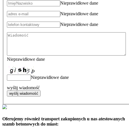
Nieprawidłowe dane
Nieprawidłowe dane
Nieprawidłowe dane
Nieprawidłowe dane
Nieprawidłowe dane
wyślij wiadomość
Oferujemy również transport zakupionych u nas atestowanych
szamb betonowych do miast: