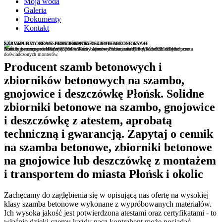
Moja woda
Galeria
Dokumenty
Kontakt
SZAMBA BETONOWE JEDNOKOMOROWE I WIELOKOMOROWE
SZAMBA BETONOWE PROSTOKĄTNE Z ATESTEM
ZAPEWNIAMY TRANSPORT I MONTAŻ SZAMB BETONOWYCH
Atest higieniczny nr HK/W/0376/01/2016 - Aprobata techniczna ITB AT-15-9225/2013
Atrakcyjne ceny prostokątnych zbiorników betonowych na szambo bezpośrednio od producenta
Szamba betonowe dostarczmy pod wskazny adres w Polsce, oferujemy także ich montaż przez
doświadczonych monterów.
Producent szamb betonowych i
zbiorników betonowych na szambo,
gnojowice i deszczówkę Płońsk. Solidne
zbiorniki betonowe na szambo, gnojowice
i deszczówkę z atestem, aprobatą
techniczną i gwarancją. Zapytaj o cennik
na szamba betonowe, zbiorniki betonowe
na gnojowice lub deszczówkę z montażem
i transportem do miasta Płońsk i okolic
Zachęcamy do zagłębienia się w opisującą nas ofertę na wysokiej
klasy szamba betonowe wykonane z wypróbowanych materiałów.
Ich wysoka jakość jest potwierdzona atestami oraz certyfikatami - to
właśnie dzięki czemu każdy nasz kontrahent może posiadać