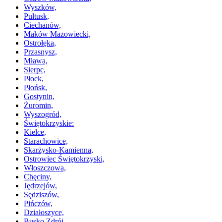
Wyszków,
Pułtusk,
Ciechanów,
Maków Mazowiecki,
Ostrołęka,
Przasnysz,
Mława,
Sierpc,
Płock,
Płońsk,
Gostynin,
Żuromin,
Wyszogród,
Świętokrzyskie:
Kielce,
Starachowice,
Skarżysko-Kamienna,
Ostrowiec Świętokrzyski,
Włoszczowa,
Chęciny,
Jędrzejów,
Sędziszów,
Pińczów,
Działoszyce,
Busko Zdrój,