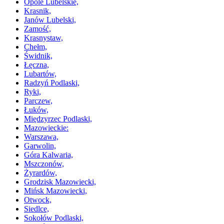
Opole Lubelskie,
Krasnik,
Janów Lubelski,
Zamość,
Krasnystaw,
Chełm,
Świdnik,
Łęczna,
Lubartów,
Radzyń Podlaski,
Ryki,
Parczew,
Łuków,
Międzyrzec Podlaski,
Mazowieckie:
Warszawa,
Garwolin,
Góra Kalwaria,
Mszczonów,
Żyrardów,
Grodzisk Mazowiecki,
Mińsk Mazowiecki,
Otwock,
Siedlce,
Sokołów Podlaski,