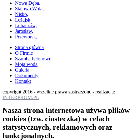
Nowa Dęba,
Stalowa Wola,
Nisko,
Leżajsk,
Lubaczów,
Jarosław,
Przeworsk,
Strona główna
O Firmie
Szamba betonowe
Moja woda
Galeria
Dokumenty
Kontakt
copyright 2016 - wszelkie prawa zastrzeżone - realizacja:
INTERPROM.PL
Nasza strona internetowa używa plików
cookies (tzw. ciasteczka) w celach
statystycznych, reklamowych oraz
funkcjonalnych.