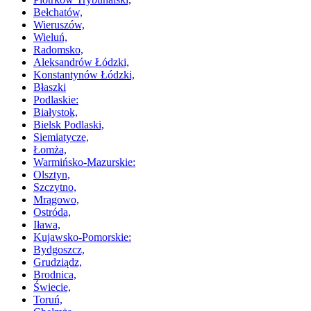
Bełchatów,
Wieruszów,
Wieluń,
Radomsko,
Aleksandrów Łódzki,
Konstantynów Łódzki,
Błaszki
Podlaskie:
Białystok,
Bielsk Podlaski,
Siemiatycze,
Łomża,
Warmińsko-Mazurskie:
Olsztyn,
Szczytno,
Mrągowo,
Ostróda,
Iława,
Kujawsko-Pomorskie:
Bydgoszcz,
Grudziądz,
Brodnica,
Świecie,
Toruń,