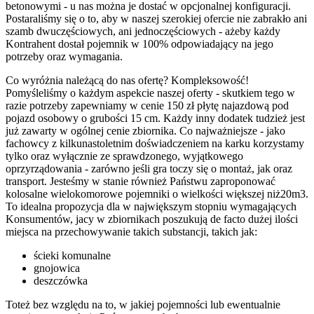
betonowymi - u nas można je dostać w opcjonalnej konfiguracji.
Postaraliśmy się o to, aby w naszej szerokiej ofercie nie zabrakło ani
szamb dwuczęściowych, ani jednoczęściowych - ażeby każdy
Kontrahent dostał pojemnik w 100% odpowiadający na jego
potrzeby oraz wymagania.
Co wyróżnia należącą do nas ofertę? Kompleksowość!
Pomyśleliśmy o każdym aspekcie naszej oferty - skutkiem tego w
razie potrzeby zapewniamy w cenie 150 zł płytę najazdową pod
pojazd osobowy o grubości 15 cm. Każdy inny dodatek tudzież jest
już zawarty w ogólnej cenie zbiornika. Co najważniejsze - jako
fachowcy z kilkunastoletnim doświadczeniem na karku korzystamy
tylko oraz wyłącznie ze sprawdzonego, wyjątkowego
oprzyrządowania - zarówno jeśli gra toczy się o montaż, jak oraz
transport. Jesteśmy w stanie również Państwu zaproponować
kolosalne wielokomorowe pojemniki o wielkości większej niż20m3.
To idealna propozycja dla w największym stopniu wymagających
Konsumentów, jacy w zbiornikach poszukują de facto dużej ilości
miejsca na przechowywanie takich substancji, takich jak:
ścieki komunalne
gnojowica
deszczówka
Toteż bez względu na to, w jakiej pojemności lub ewentualnie