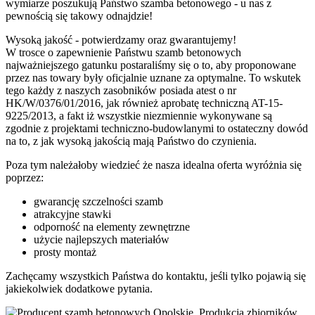
wymiarze poszukują Państwo szamba betonowego - u nas z
pewnością się takowy odnajdzie!
Wysoką jakość - potwierdzamy oraz gwarantujemy!
W trosce o zapewnienie Państwu szamb betonowych
najważniejszego gatunku postaraliśmy się o to, aby proponowane
przez nas towary były oficjalnie uznane za optymalne. To wskutek
tego każdy z naszych zasobników posiada atest o nr
HK/W/0376/01/2016, jak również aprobatę techniczną AT-15-
9225/2013, a fakt iż wszystkie niezmiennie wykonywane są
zgodnie z projektami techniczno-budowlanymi to ostateczny dowód
na to, z jak wysoką jakością mają Państwo do czynienia.
Poza tym należałoby wiedzieć że nasza idealna oferta wyróżnia się
poprzez:
gwarancję szczelności szamb
atrakcyjne stawki
odporność na elementy zewnętrzne
użycie najlepszych materiałów
prosty montaż
Zachęcamy wszystkich Państwa do kontaktu, jeśli tylko pojawią się
jakiekolwiek dodatkowe pytania.