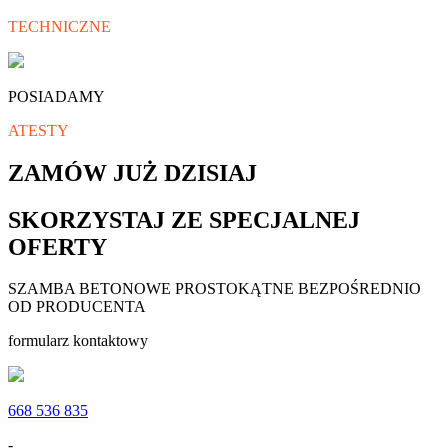
TECHNICZNE
POSIADAMY
ATESTY
ZAMÓW JUŻ DZISIAJ
SKORZYSTAJ ZE SPECJALNEJ
OFERTY
SZAMBA BETONOWE PROSTOKĄTNE BEZPOŚREDNIO
OD PRODUCENTA
formularz kontaktowy
668 536 835
-