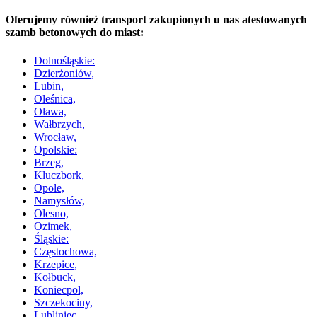
Oferujemy również transport zakupionych u nas atestowanych
szamb betonowych do miast:
Dolnośląskie:
Dzierżoniów,
Lubin,
Oleśnica,
Oława,
Wałbrzych,
Wrocław,
Opolskie:
Brzeg,
Kluczbork,
Opole,
Namysłów,
Olesno,
Ozimek,
Śląskie:
Częstochowa,
Krzepice,
Kołbuck,
Koniecpol,
Szczekociny,
Lubliniec,