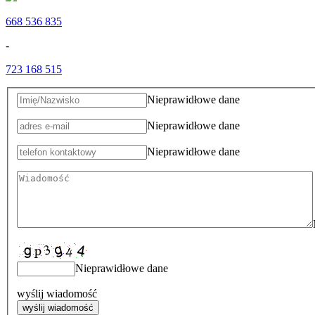
668 536 835
-
723 168 515
Nieprawidłowe dane
Nieprawidłowe dane
Nieprawidłowe dane
Nieprawidłowe dane
wyślij wiadomość