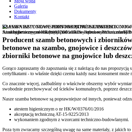
Moja woda
Galeria
Dokumenty
Kontakt
SZAMBA BETONOWE JEDNOKOMOROWE I WIELOKOMO
SZAMBA BETONOWE PROSTOKĄTNE Z ATESTEM
ZAPEWNIAMY TRANSPORT I MONTAŻ SZAMB BETONO
Atest higieniczny nr HK/W/0376/01/2016 - Aprobata techniczna IT
Atrakcyjne ceny prostokątnych zbiorników betonowych na szambo b
Szamba betonowe dostarczmy pod wskazny adres w Polsce, oferujem
Producent szamb betonowych i zbiorników 
betonowe na szambo, gnojowice i deszczów
zbiorniki betonowe na gnojowice lub desz
Gorąco zapraszamy do zapoznania się z należącą do nas propozycją sz
certyfikatami - to właśnie dzięki czemu każdy nasz konsument może m
Co znacznie więcej, zadbaliśmy o właściwie obszerny wybór wymiaró
swobodnie przechowywać od ścieków komunalnych, poprzez deszcz
Nasze szamba betonowe są poprawniejsze od innych, ponieważ odzna
atestem higienicznym o nr HK/W/0376/01/2016
akceptacją techniczną AT-15-9225/2013
wykonaniem zgodnym z wzorcami techniczno-budowlanymi.
Poza tym zwracamy szczególną uwagę na same materiały, z jakich t