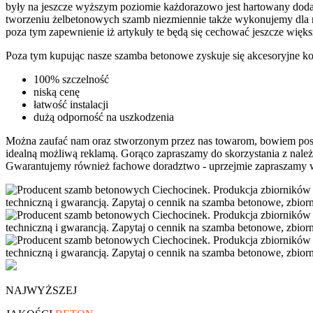
były na jeszcze wyższym poziomie każdorazowo jest hartowany dodatk
tworzeniu żelbetonowych szamb niezmiennie także wykonujemy dla n
poza tym zapewnienie iż artykuły te będą się cechować jeszcze więk
Poza tym kupując nasze szamba betonowe zyskuje się akcesoryjne ko
100% szczelność
niską cenę
łatwość instalacji
dużą odporność na uszkodzenia
Można zaufać nam oraz stworzonym przez nas towarom, bowiem posiad
idealną możliwą reklamą. Gorąco zapraszamy do skorzystania z należą
Gwarantujemy również fachowe doradztwo - uprzejmie zapraszamy wo
NAJWYŻSZEJ