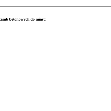
szamb betonowych do miast: