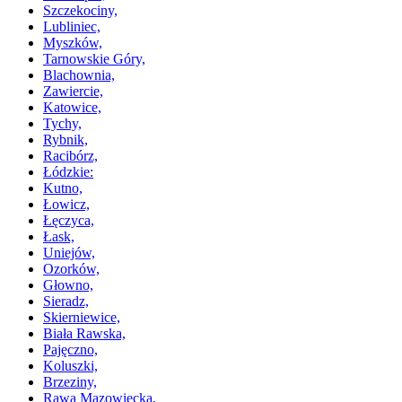
Szczekociny,
Lubliniec,
Myszków,
Tarnowskie Góry,
Blachownia,
Zawiercie,
Katowice,
Tychy,
Rybnik,
Racibórz,
Łódzkie:
Kutno,
Łowicz,
Łęczyca,
Łask,
Uniejów,
Ozorków,
Głowno,
Sieradz,
Skierniewice,
Biała Rawska,
Pajęczno,
Koluszki,
Brzeziny,
Rawa Mazowiecka,