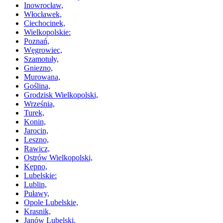
Inowrocław,
Włocławek,
Ciechocinek,
Wielkopolskie:
Poznań,
Węgrowiec,
Szamotuły,
Gniezno,
Murowana,
Goślina,
Grodzisk Wielkopolski,
Września,
Turek,
Konin,
Jarocin,
Leszno,
Rawicz,
Ostrów Wielkopolski,
Kępno,
Lubelskie:
Lublin,
Puławy,
Opole Lubelskie,
Krasnik,
Janów Lubelski,