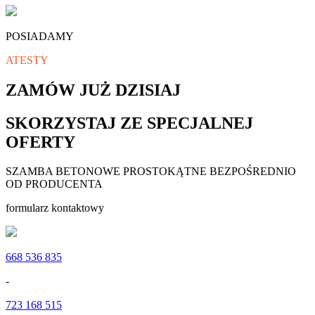
POSIADAMY
ATESTY
ZAMÓW JUŻ DZISIAJ
SKORZYSTAJ ZE SPECJALNEJ
OFERTY
SZAMBA BETONOWE PROSTOKĄTNE BEZPOŚREDNIO
OD PRODUCENTA
formularz kontaktowy
668 536 835
-
723 168 515