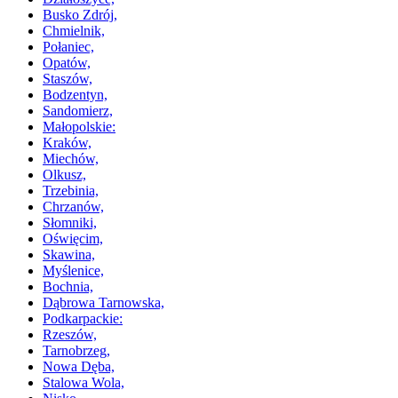
Busko Zdrój,
Chmielnik,
Połaniec,
Opatów,
Staszów,
Bodzentyn,
Sandomierz,
Małopolskie:
Kraków,
Miechów,
Olkusz,
Trzebinia,
Chrzanów,
Słomniki,
Oświęcim,
Skawina,
Myślenice,
Bochnia,
Dąbrowa Tarnowska,
Podkarpackie:
Rzeszów,
Tarnobrzeg,
Nowa Dęba,
Stalowa Wola,