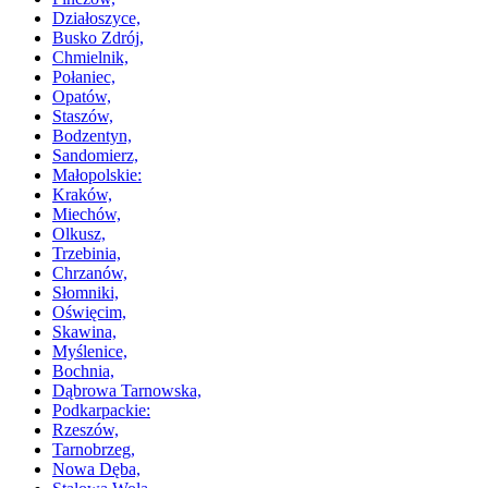
Działoszyce,
Busko Zdrój,
Chmielnik,
Połaniec,
Opatów,
Staszów,
Bodzentyn,
Sandomierz,
Małopolskie:
Kraków,
Miechów,
Olkusz,
Trzebinia,
Chrzanów,
Słomniki,
Oświęcim,
Skawina,
Myślenice,
Bochnia,
Dąbrowa Tarnowska,
Podkarpackie:
Rzeszów,
Tarnobrzeg,
Nowa Dęba,