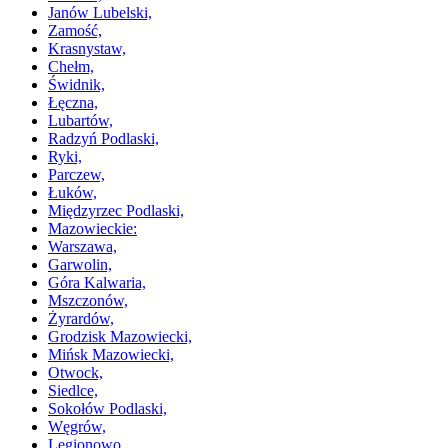
Janów Lubelski,
Zamość,
Krasnystaw,
Chełm,
Świdnik,
Łęczna,
Lubartów,
Radzyń Podlaski,
Ryki,
Parczew,
Łuków,
Międzyrzec Podlaski,
Mazowieckie:
Warszawa,
Garwolin,
Góra Kalwaria,
Mszczonów,
Żyrardów,
Grodzisk Mazowiecki,
Mińsk Mazowiecki,
Otwock,
Siedlce,
Sokołów Podlaski,
Węgrów,
Legionowo,