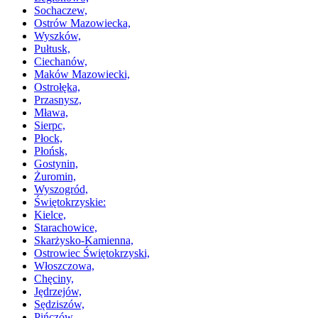
Sochaczew,
Ostrów Mazowiecka,
Wyszków,
Pułtusk,
Ciechanów,
Maków Mazowiecki,
Ostrołęka,
Przasnysz,
Mława,
Sierpc,
Płock,
Płońsk,
Gostynin,
Żuromin,
Wyszogród,
Świętokrzyskie:
Kielce,
Starachowice,
Skarżysko-Kamienna,
Ostrowiec Świętokrzyski,
Włoszczowa,
Chęciny,
Jędrzejów,
Sędziszów,
Pińczów,