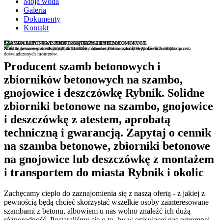
Moja woda
Galeria
Dokumenty
Kontakt
SZAMBA BETONOWE JEDNOKOMOROWE I WIELOKOMOROWE
SZAMBA BETONOWE PROSTOKĄTNE Z ATESTEM
ZAPEWNIAMY TRANSPORT I MONTAŻ SZAMB BETONOWYCH
Atest higieniczny nr HK/W/0376/01/2016 - Aprobata techniczna ITB AT-15-9225/2013
Atrakcyjne ceny prostokątnych zbiorników betonowych na szambo bezpośrednio od producenta
Szamba betonowe dostarczmy pod wskazny adres w Polsce, oferujemy także ich montaż przez
doświadczonych monterów.
Producent szamb betonowych i
zbiorników betonowych na szambo,
gnojowice i deszczówkę Rybnik. Solidne
zbiorniki betonowe na szambo, gnojowice
i deszczówkę z atestem, aprobatą
techniczną i gwarancją. Zapytaj o cennik
na szamba betonowe, zbiorniki betonowe
na gnojowice lub deszczówkę z montażem
i transportem do miasta Rybnik i okolic
Zachęcamy ciepło do zaznajomienia się z naszą ofertą - z jakiej z
pewnością będą chcieć skorzystać wszelkie osoby zainteresowane
szambami z betonu, albowiem u nas wolno znaleźć ich dużą
różnorodność. Postaraliśmy się o to, by w opisującej nas ogromnej