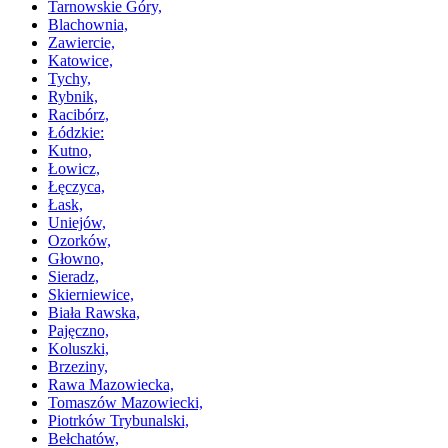
Tarnowskie Góry,
Blachownia,
Zawiercie,
Katowice,
Tychy,
Rybnik,
Racibórz,
Łódzkie:
Kutno,
Łowicz,
Łęczyca,
Łask,
Uniejów,
Ozorków,
Głowno,
Sieradz,
Skierniewice,
Biała Rawska,
Pajęczno,
Koluszki,
Brzeziny,
Rawa Mazowiecka,
Tomaszów Mazowiecki,
Piotrków Trybunalski,
Bełchatów,