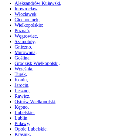
Aleksandrów Kujawski,
Inowrocław,
Włocławek,
Ciechocinek,
Wielkopolskie:
Poznań,
Węgrowiec,
Szamotuły,
Gniezno,
Murowana,
Goślina,
Grodzisk Wielkopolski,
Września,
Turek,
Konin,
Jarocin,
Leszno,
Rawicz,
Ostrów Wielkopolski,
Kępno,
Lubelskie:
Lublin,
Puławy,
Opole Lubelskie,
Krasnik,