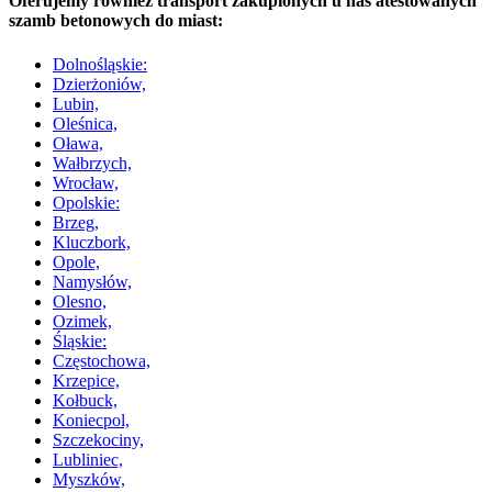
Oferujemy również transport zakupionych u nas atestowanych
szamb betonowych do miast:
Dolnośląskie:
Dzierżoniów,
Lubin,
Oleśnica,
Oława,
Wałbrzych,
Wrocław,
Opolskie:
Brzeg,
Kluczbork,
Opole,
Namysłów,
Olesno,
Ozimek,
Śląskie:
Częstochowa,
Krzepice,
Kołbuck,
Koniecpol,
Szczekociny,
Lubliniec,
Myszków,