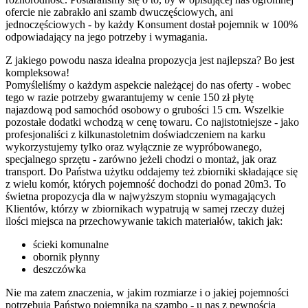
ofercie nie zabrakło ani szamb dwuczęściowych, ani
jednoczęściowych - by każdy Konsument dostał pojemnik w 100%
odpowiadający na jego potrzeby i wymagania.
Z jakiego powodu nasza idealna propozycja jest najlepsza? Bo jest
kompleksowa!
Pomyśleliśmy o każdym aspekcie należącej do nas oferty - wobec
tego w razie potrzeby gwarantujemy w cenie 150 zł płytę
najazdową pod samochód osobowy o grubości 15 cm. Wszelkie
pozostałe dodatki wchodzą w cenę towaru. Co najistotniejsze - jako
profesjonaliści z kilkunastoletnim doświadczeniem na karku
wykorzystujemy tylko oraz wyłącznie ze wypróbowanego,
specjalnego sprzętu - zarówno jeżeli chodzi o montaż, jak oraz
transport. Do Państwa użytku oddajemy też zbiorniki składające się
z wielu komór, których pojemność dochodzi do ponad 20m3. To
świetna propozycja dla w najwyższym stopniu wymagających
Klientów, którzy w zbiornikach wypatrują w samej rzeczy dużej
ilości miejsca na przechowywanie takich materiałów, takich jak:
ścieki komunalne
obornik płynny
deszczówka
Nie ma zatem znaczenia, w jakim rozmiarze i o jakiej pojemności
potrzebują Państwo pojemnika na szambo - u nas z pewnością