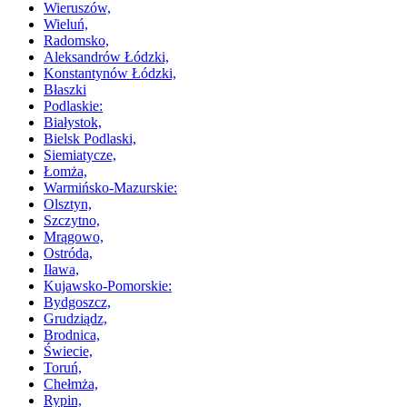
Wieruszów,
Wieluń,
Radomsko,
Aleksandrów Łódzki,
Konstantynów Łódzki,
Błaszki
Podlaskie:
Białystok,
Bielsk Podlaski,
Siemiatycze,
Łomża,
Warmińsko-Mazurskie:
Olsztyn,
Szczytno,
Mrągowo,
Ostróda,
Iława,
Kujawsko-Pomorskie:
Bydgoszcz,
Grudziądz,
Brodnica,
Świecie,
Toruń,
Chełmża,
Rypin,