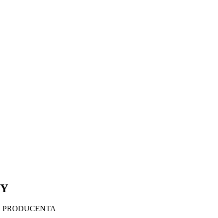
TY
D PRODUCENTA