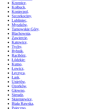
Krzepice,
Kołbuck,
Koniecpol,
Szczekociny,
Lubliniec,
Myszków,
Tarnowskie Góry,
Blachownia,
Zawiercie,
Katowice,
Tychy,
Rybnik,
Racibórz,
Łódzkie:
Kutno,
Łowicz,
Łęczyca,
Łask,
Uniejów,
Ozorków,
Głowno,
Sieradz,
Skierniewice,
Biała Rawska,
Pajęczno,