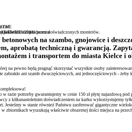
ROWE
WYCH
B AT-15-9225/2013
ezpośrednio od producenta
y także ich montaż przez doświadczonych monterów.
betonowych na szambo, gnojowice i deszczó
em, aprobatą techniczną i gwarancją. Zapyt
ontażem i transportem do miasta Kielce i o
 której na pewno będą pragnąć skorzystać wszystkie osoby zaintereso
cie nie zabrakło ani szamb dwuczęściowych, ani jednoczęściowych - że
t kompleksowa!
o w razie potrzeby gwarantujemy w cenie 150 zł płytę najazdową pod 
chowcy z kilkunastoletnim doświadczeniem na karku wykorzystujemy ty
sport. Jesteśmy w stanie również Państwu zaoferować gigantyczne wiel
 zbiornikach wyszukują właściwie obszernej ilości miejsca na przecho