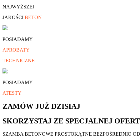
NAJWYŻSZEJ
JAKOŚCI
BETON
POSIADAMY
APROBATY
TECHNICZNE
POSIADAMY
ATESTY
ZAMÓW JUŻ DZISIAJ
SKORZYSTAJ ZE SPECJALNEJ OFER
SZAMBA BETONOWE PROSTOKĄTNE BEZPOŚREDNIO O