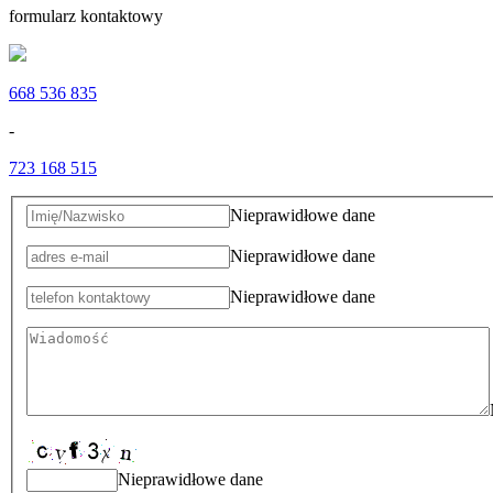
formularz kontaktowy
668 536 835
-
723 168 515
Nieprawidłowe dane
Nieprawidłowe dane
Nieprawidłowe dane
Nieprawidłowe dane