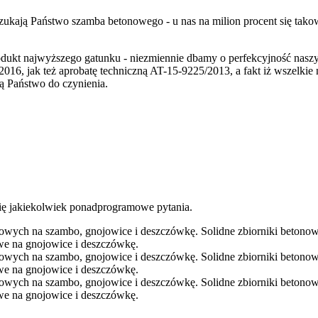
zukają Państwo szamba betonowego - u nas na milion procent się tako
produkt najwyższego gatunku - niezmiennie dbamy o perfekcyjność n
016, jak też aprobatę techniczną AT-15-9225/2013, a fakt iż wszelkie
ą Państwo do czynienia.
się jakiekolwiek ponadprogramowe pytania.