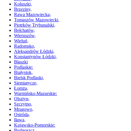
Koluszki,
Brzeziny,
Rawa Mazowiecka,
Tomaszów Mazowiecki,
Piotrków Trybunalski,
Bełchatów,
Wieruszów,
Wieluń,
Radomsko,
Aleksandrów Łódzki,
Konstantynów Łódzki,
Błaszki
Podlaskie:
Białystok,
Bielsk Podlaski,
Siemiatycze,
Łomża,
Warmińsko-Mazurskie:
Olsztyn,
Szczytno,
Mrągowo,
Ostróda,
Iława,
Kujawsko-Pomorskie:
Bydgoszcz,