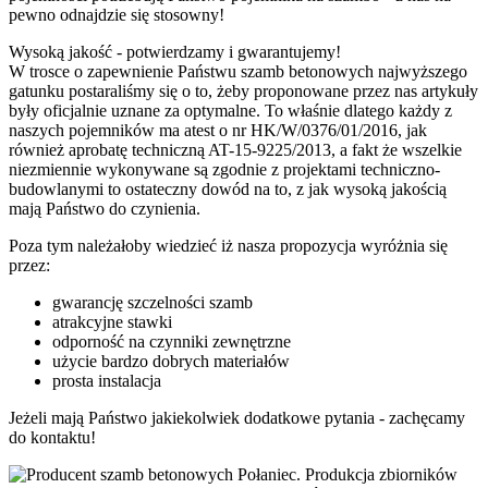
pewno odnajdzie się stosowny!
Wysoką jakość - potwierdzamy i gwarantujemy!
W trosce o zapewnienie Państwu szamb betonowych najwyższego
gatunku postaraliśmy się o to, żeby proponowane przez nas artykuły
były oficjalnie uznane za optymalne. To właśnie dlatego każdy z
naszych pojemników ma atest o nr HK/W/0376/01/2016, jak
również aprobatę techniczną AT-15-9225/2013, a fakt że wszelkie
niezmiennie wykonywane są zgodnie z projektami techniczno-
budowlanymi to ostateczny dowód na to, z jak wysoką jakością
mają Państwo do czynienia.
Poza tym należałoby wiedzieć iż nasza propozycja wyróżnia się
przez:
gwarancję szczelności szamb
atrakcyjne stawki
odporność na czynniki zewnętrzne
użycie bardzo dobrych materiałów
prosta instalacja
Jeżeli mają Państwo jakiekolwiek dodatkowe pytania - zachęcamy
do kontaktu!