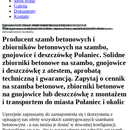
Moja woda
Galeria
Dokumenty
Kontakt
SZAMBA BETONOWE JEDNOKOMOROWE I WIELOKOMOROWE
SZAMBA BETONOWE PROSTOKĄTNE Z ATESTEM
ZAPEWNIAMY TRANSPORT I MONTAŻ SZAMB BETONOWYCH
Atest higieniczny nr HK/W/0376/01/2016 - Aprobata techniczna ITB AT-15-9225/2013
Atrakcyjne ceny prostokątnych zbiorników betonowych na szambo bezpośrednio od producenta
Szamba betonowe dostarczmy pod wskazny adres w Polsce, oferujemy także ich montaż przez
doświadczonych monterów.
Producent szamb betonowych i
zbiorników betonowych na szambo,
gnojowice i deszczówkę Połaniec. Solidne
zbiorniki betonowe na szambo, gnojowice
i deszczówkę z atestem, aprobatą
techniczną i gwarancją. Zapytaj o cennik
na szamba betonowe, zbiorniki betonowe
na gnojowice lub deszczówkę z montażem
i transportem do miasta Połaniec i okolic
Uprzejmie zapraszamy do zaznajomienia się i skorzystania z
opisującej nas oferty wszystkich zaintrygowanych szambami
betonowymi - u nas można je dostać w dowolnej konfiguracji.
Postaraliśmy się o to, aby w naszej ofercie nie zabrakło ani szamb