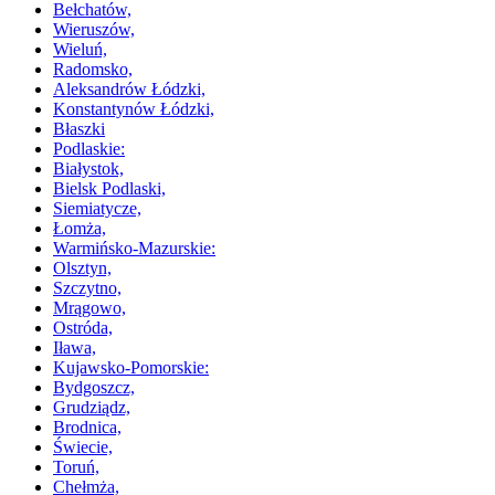
Bełchatów,
Wieruszów,
Wieluń,
Radomsko,
Aleksandrów Łódzki,
Konstantynów Łódzki,
Błaszki
Podlaskie:
Białystok,
Bielsk Podlaski,
Siemiatycze,
Łomża,
Warmińsko-Mazurskie:
Olsztyn,
Szczytno,
Mrągowo,
Ostróda,
Iława,
Kujawsko-Pomorskie:
Bydgoszcz,
Grudziądz,
Brodnica,
Świecie,
Toruń,
Chełmża,