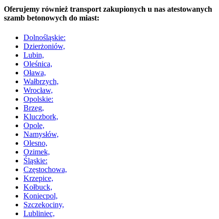
Oferujemy również transport zakupionych u nas atestowanych
szamb betonowych do miast:
Dolnośląskie:
Dzierżoniów,
Lubin,
Oleśnica,
Oława,
Wałbrzych,
Wrocław,
Opolskie:
Brzeg,
Kluczbork,
Opole,
Namysłów,
Olesno,
Ozimek,
Śląskie:
Częstochowa,
Krzepice,
Kołbuck,
Koniecpol,
Szczekociny,
Lubliniec,