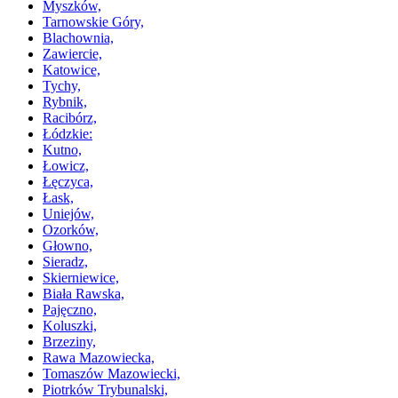
Myszków,
Tarnowskie Góry,
Blachownia,
Zawiercie,
Katowice,
Tychy,
Rybnik,
Racibórz,
Łódzkie:
Kutno,
Łowicz,
Łęczyca,
Łask,
Uniejów,
Ozorków,
Głowno,
Sieradz,
Skierniewice,
Biała Rawska,
Pajęczno,
Koluszki,
Brzeziny,
Rawa Mazowiecka,
Tomaszów Mazowiecki,
Piotrków Trybunalski,