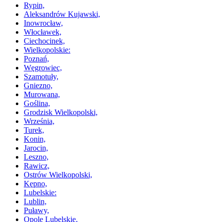
Rypin,
Aleksandrów Kujawski,
Inowrocław,
Włocławek,
Ciechocinek,
Wielkopolskie:
Poznań,
Węgrowiec,
Szamotuły,
Gniezno,
Murowana,
Goślina,
Grodzisk Wielkopolski,
Września,
Turek,
Konin,
Jarocin,
Leszno,
Rawicz,
Ostrów Wielkopolski,
Kępno,
Lubelskie:
Lublin,
Puławy,
Opole Lubelskie,