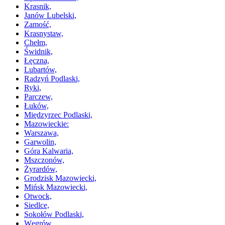
Krasnik,
Janów Lubelski,
Zamość,
Krasnystaw,
Chełm,
Świdnik,
Łęczna,
Lubartów,
Radzyń Podlaski,
Ryki,
Parczew,
Łuków,
Międzyrzec Podlaski,
Mazowieckie:
Warszawa,
Garwolin,
Góra Kalwaria,
Mszczonów,
Żyrardów,
Grodzisk Mazowiecki,
Mińsk Mazowiecki,
Otwock,
Siedlce,
Sokołów Podlaski,
Węgrów,