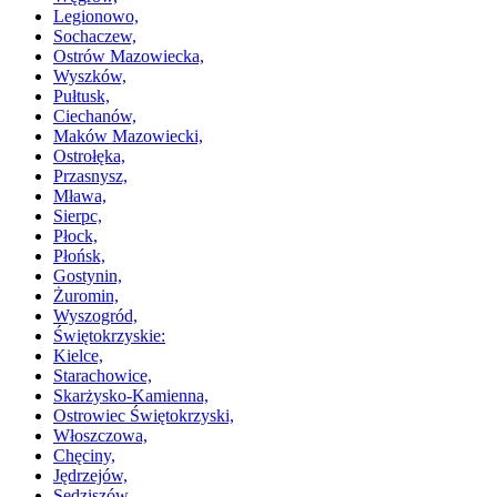
Legionowo,
Sochaczew,
Ostrów Mazowiecka,
Wyszków,
Pułtusk,
Ciechanów,
Maków Mazowiecki,
Ostrołęka,
Przasnysz,
Mława,
Sierpc,
Płock,
Płońsk,
Gostynin,
Żuromin,
Wyszogród,
Świętokrzyskie:
Kielce,
Starachowice,
Skarżysko-Kamienna,
Ostrowiec Świętokrzyski,
Włoszczowa,
Chęciny,
Jędrzejów,
Sędziszów,