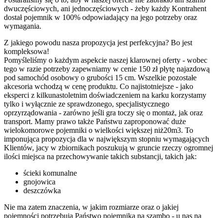
dwuczęściowych, ani jednoczęściowych - żeby każdy Kontrahent
dostał pojemnik w 100% odpowiadający na jego potrzeby oraz
wymagania.
Z jakiego powodu nasza propozycja jest perfekcyjna? Bo jest
kompleksowa!
Pomyśleliśmy o każdym aspekcie naszej klarownej oferty - wobec
tego w razie potrzeby zapewniamy w cenie 150 zł płytę najazdową
pod samochód osobowy o grubości 15 cm. Wszelkie pozostałe
akcesoria wchodzą w cenę produktu. Co najistotniejsze - jako
eksperci z kilkunastoletnim doświadczeniem na karku korzystamy
tylko i wyłącznie ze sprawdzonego, specjalistycznego
oprzyrządowania - zarówno jeśli gra toczy się o montaż, jak oraz
transport. Mamy prawo także Państwu zaproponować duże
wielokomorowe pojemniki o wielkości większej niż20m3. To
imponująca propozycja dla w największym stopniu wymagających
Klientów, jacy w zbiornikach poszukują w gruncie rzeczy ogromnej
ilości miejsca na przechowywanie takich substancji, takich jak:
ścieki komunalne
gnojowica
deszczówka
Nie ma zatem znaczenia, w jakim rozmiarze oraz o jakiej
pojemności potrzebują Państwo pojemnika na szambo - u nas na