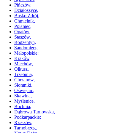
Pińczów,
Działoszyce,
Busko Zdrój,
Chmielnik,
Połaniec,
Opatów,
Staszów,
Bodzentyn,
Sandomierz,
Małopolskie:
Kraków,
Miechów,
Olkusz,
Trzebinia,
Chrzanów,
Słomniki,
Oświęcim,
Skawina,
Myślenice,
Bochnia,
Dąbrowa Tarnowska,
Podkarpackie:
Rzeszów,
Tarnobrzeg,