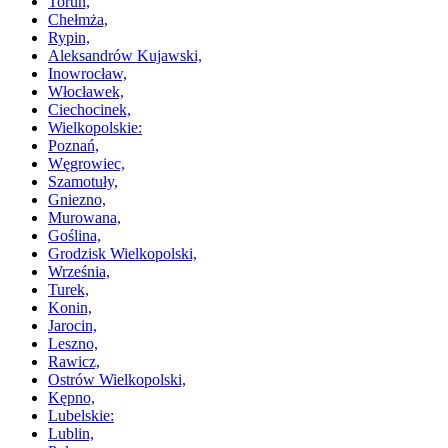
Toruń,
Chełmża,
Rypin,
Aleksandrów Kujawski,
Inowrocław,
Włocławek,
Ciechocinek,
Wielkopolskie:
Poznań,
Węgrowiec,
Szamotuły,
Gniezno,
Murowana,
Goślina,
Grodzisk Wielkopolski,
Września,
Turek,
Konin,
Jarocin,
Leszno,
Rawicz,
Ostrów Wielkopolski,
Kępno,
Lubelskie:
Lublin,