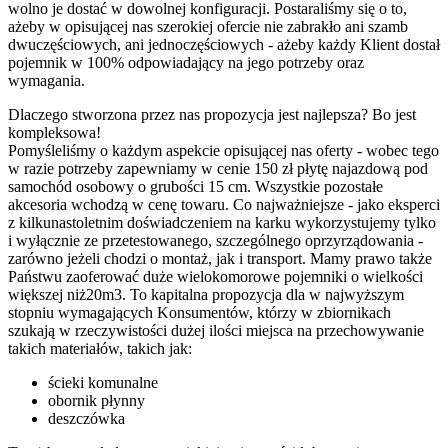
wolno je dostać w dowolnej konfiguracji. Postaraliśmy się o to,
ażeby w opisującej nas szerokiej ofercie nie zabrakło ani szamb
dwuczęściowych, ani jednoczęściowych - ażeby każdy Klient dostał
pojemnik w 100% odpowiadający na jego potrzeby oraz
wymagania.
Dlaczego stworzona przez nas propozycja jest najlepsza? Bo jest
kompleksowa!
Pomyśleliśmy o każdym aspekcie opisującej nas oferty - wobec tego
w razie potrzeby zapewniamy w cenie 150 zł płytę najazdową pod
samochód osobowy o grubości 15 cm. Wszystkie pozostałe
akcesoria wchodzą w cenę towaru. Co najważniejsze - jako eksperci
z kilkunastoletnim doświadczeniem na karku wykorzystujemy tylko
i wyłącznie ze przetestowanego, szczególnego oprzyrządowania -
zarówno jeżeli chodzi o montaż, jak i transport. Mamy prawo także
Państwu zaoferować duże wielokomorowe pojemniki o wielkości
większej niż20m3. To kapitalna propozycja dla w najwyższym
stopniu wymagających Konsumentów, którzy w zbiornikach
szukają w rzeczywistości dużej ilości miejsca na przechowywanie
takich materiałów, takich jak:
ścieki komunalne
obornik płynny
deszczówka