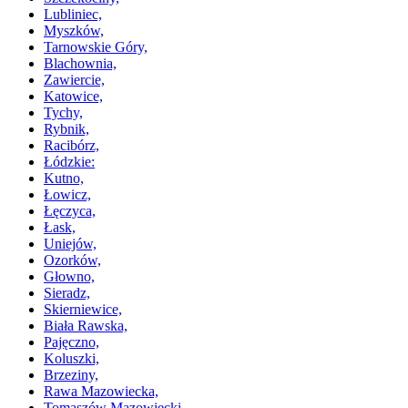
Lubliniec,
Myszków,
Tarnowskie Góry,
Blachownia,
Zawiercie,
Katowice,
Tychy,
Rybnik,
Racibórz,
Łódzkie:
Kutno,
Łowicz,
Łęczyca,
Łask,
Uniejów,
Ozorków,
Głowno,
Sieradz,
Skierniewice,
Biała Rawska,
Pajęczno,
Koluszki,
Brzeziny,
Rawa Mazowiecka,
Tomaszów Mazowiecki,