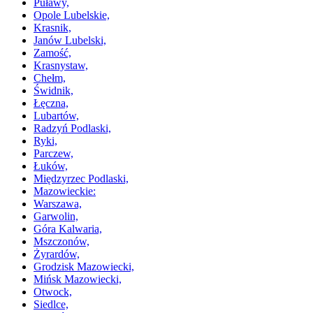
Puławy,
Opole Lubelskie,
Krasnik,
Janów Lubelski,
Zamość,
Krasnystaw,
Chełm,
Świdnik,
Łęczna,
Lubartów,
Radzyń Podlaski,
Ryki,
Parczew,
Łuków,
Międzyrzec Podlaski,
Mazowieckie:
Warszawa,
Garwolin,
Góra Kalwaria,
Mszczonów,
Żyrardów,
Grodzisk Mazowiecki,
Mińsk Mazowiecki,
Otwock,
Siedlce,