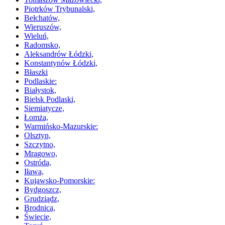
Piotrków Trybunalski,
Bełchatów,
Wieruszów,
Wieluń,
Radomsko,
Aleksandrów Łódzki,
Konstantynów Łódzki,
Błaszki
Podlaskie:
Białystok,
Bielsk Podlaski,
Siemiatycze,
Łomża,
Warmińsko-Mazurskie:
Olsztyn,
Szczytno,
Mrągowo,
Ostróda,
Iława,
Kujawsko-Pomorskie:
Bydgoszcz,
Grudziądz,
Brodnica,
Świecie,