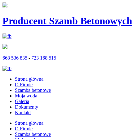
Producent Szamb Betonowych
668 536 835
-
723 168 515
Strona główna
O Firmie
Szamba betonowe
Moja woda
Galeria
Dokumenty
Kontakt
Strona główna
O Firmie
Szamba betonowe