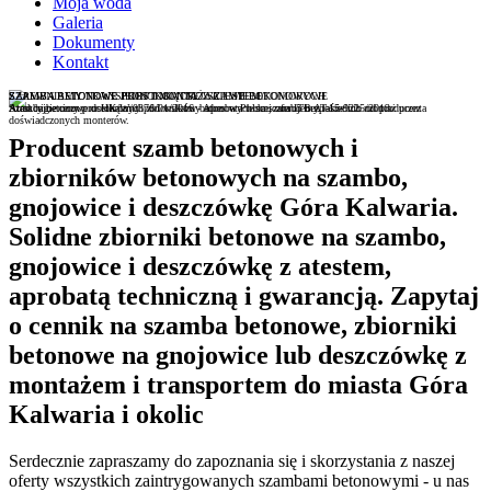
Moja woda
Galeria
Dokumenty
Kontakt
SZAMBA BETONOWE JEDNOKOMOROWE I WIELOKOMOROWE
SZAMBA BETONOWE PROSTOKĄTNE Z ATESTEM
ZAPEWNIAMY TRANSPORT I MONTAŻ SZAMB BETONOWYCH
Atest higieniczny nr HK/W/0376/01/2016 - Aprobata techniczna ITB AT-15-9225/2013
Atrakcyjne ceny prostokątnych zbiorników betonowych na szambo bezpośrednio od producenta
Szamba betonowe dostarczmy pod wskazny adres w Polsce, oferujemy także ich montaż przez
doświadczonych monterów.
Producent szamb betonowych i
zbiorników betonowych na szambo,
gnojowice i deszczówkę Góra Kalwaria.
Solidne zbiorniki betonowe na szambo,
gnojowice i deszczówkę z atestem,
aprobatą techniczną i gwarancją. Zapytaj
o cennik na szamba betonowe, zbiorniki
betonowe na gnojowice lub deszczówkę z
montażem i transportem do miasta Góra
Kalwaria i okolic
Serdecznie zapraszamy do zapoznania się i skorzystania z naszej
oferty wszystkich zaintrygowanych szambami betonowymi - u nas