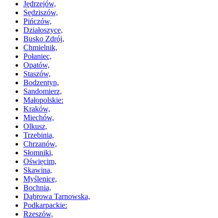
Jędrzejów,
Sędziszów,
Pińczów,
Działoszyce,
Busko Zdrój,
Chmielnik,
Połaniec,
Opatów,
Staszów,
Bodzentyn,
Sandomierz,
Małopolskie:
Kraków,
Miechów,
Olkusz,
Trzebinia,
Chrzanów,
Słomniki,
Oświęcim,
Skawina,
Myślenice,
Bochnia,
Dąbrowa Tarnowska,
Podkarpackie:
Rzeszów,