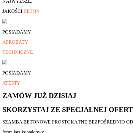
NAJWYŻSZEJ
JAKOŚCI
BETON
POSIADAMY
APROBATY
TECHNICZNE
POSIADAMY
ATESTY
ZAMÓW JUŻ DZISIAJ
SKORZYSTAJ ZE SPECJALNEJ OFER
SZAMBA BETONOWE PROSTOKĄTNE BEZPOŚREDNIO O
formularz kontaktowy