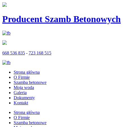
Producent Szamb Betonowych
668 536 835
-
723 168 515
Strona główna
O Firmie
Szamba betonowe
Moja woda
Galeria
Dokumenty
Kontakt
Strona główna
O Firmie
Szamba betonowe