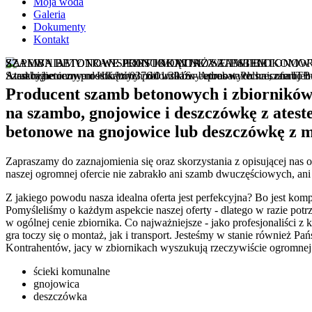
Moja woda
Galeria
Dokumenty
Kontakt
SZAMBA BETONOWE JEDNOKOMOROWE I WIELOKOMO
SZAMBA BETONOWE PROSTOKĄTNE Z ATESTEM
ZAPEWNIAMY TRANSPORT I MONTAŻ SZAMB BETONO
Atest higieniczny nr HK/W/0376/01/2016 - Aprobata techniczna IT
Atrakcyjne ceny prostokątnych zbiorników betonowych na szambo b
Szamba betonowe dostarczmy pod wskazny adres w Polsce, oferujem
Producent szamb betonowych i zbiorników 
na szambo, gnojowice i deszczówkę z atest
betonowe na gnojowice lub deszczówkę z m
Zapraszamy do zaznajomienia się oraz skorzystania z opisującej nas 
naszej ogromnej ofercie nie zabrakło ani szamb dwuczęściowych, an
Z jakiego powodu nasza idealna oferta jest perfekcyjna? Bo jest kom
Pomyśleliśmy o każdym aspekcie naszej oferty - dlatego w razie po
w ogólnej cenie zbiornika. Co najważniejsze - jako profesjonaliści
gra toczy się o montaż, jak i transport. Jesteśmy w stanie również
Kontrahentów, jacy w zbiornikach wyszukują rzeczywiście ogromnej i
ścieki komunalne
gnojowica
deszczówka