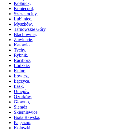
Kołbuck,
Koniecpol,
Szczekociny,
Lubliniec,
Myszków,
Tarnowskie Góry,
Blachownia,
Zawiercie,
Katowice,
Tychy,
Rybnik,
Racibórz,
Łódzkie:
Kutno,
Łowicz,
Łęczyca,
Łask,
Uniejów,
Ozorków,
Głowno,
Sieradz,
Skierniewice,
Biała Rawska,
Pajęczno,
Koluszki,