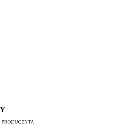
TY
D PRODUCENTA