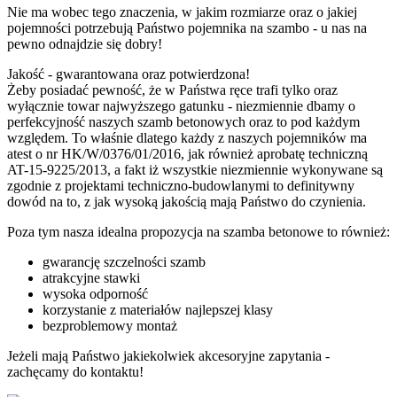
Nie ma wobec tego znaczenia, w jakim rozmiarze oraz o jakiej
pojemności potrzebują Państwo pojemnika na szambo - u nas na
pewno odnajdzie się dobry!
Jakość - gwarantowana oraz potwierdzona!
Żeby posiadać pewność, że w Państwa ręce trafi tylko oraz
wyłącznie towar najwyższego gatunku - niezmiennie dbamy o
perfekcyjność naszych szamb betonowych oraz to pod każdym
względem. To właśnie dlatego każdy z naszych pojemników ma
atest o nr HK/W/0376/01/2016, jak również aprobatę techniczną
AT-15-9225/2013, a fakt iż wszystkie niezmiennie wykonywane są
zgodnie z projektami techniczno-budowlanymi to definitywny
dowód na to, z jak wysoką jakością mają Państwo do czynienia.
Poza tym nasza idealna propozycja na szamba betonowe to również:
gwarancję szczelności szamb
atrakcyjne stawki
wysoka odporność
korzystanie z materiałów najlepszej klasy
bezproblemowy montaż
Jeżeli mają Państwo jakiekolwiek akcesoryjne zapytania -
zachęcamy do kontaktu!