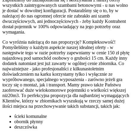
wszystkich zaintrygowanych szambami betonowymi - u nas wolno
je dostać w dowolnej konfiguracji. Postaraliśmy się o to, by w
należącej do nas ogromnej ofercie nie zabrakło ani szamb
dwuczęściowych, ani jednoczęściowych - żeby każdy Kontrahent
dostał pojemnik w 100% odpowiadający na jego potrzeby oraz
wymagania.
Co wyróżnia należącą do nas propozycję? Kompleksowość!
Pomyśleliśmy o każdym aspekcie naszej idealnej oferty - w
następstwie tego w razie potrzeby zapewniamy w cenie 150 zł płytę
najazdową pod samochód osobowy o grubości 15 cm. Każdy inny
dodatek natomiast jest już zawarty w ogólnej cenie zbiornika. Co
najważniejsze - jako profesjonaliści z kilkunastoletnim
doświadczeniem na karku korzystamy tylko i wyłącznie ze
wypróbowanego, specjalnego wyposażenia - zarówno jeżeli gra
toczy się o montaż, jak i transport. Mamy prawo także Państwu
zaoferować duże wielokomorowe pojemniki o wielkości większej
niż20m3. To perfekcyjna propozycja dla najbardziej wymagających
Klientów, którzy w zbiornikach wyszukują w rzeczy samej dużej
ilości miejsca na przechowywanie takich substancji, takich jak:
ścieki komunalne
obornik płynny
deszczówka