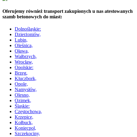
Oferujemy również transport zakupionych u nas atestowanych
szamb betonowych do miast:
Dolnośląskie:
Dzierżoniów,
Lubin,
Oleśnica,
Oława,
Wałbrzych,
Wrocław,
Opolskie:
Brzeg,
Kluczbork,
Opole,
Namysłów,
Olesno,
Ozimek,
Śląskie:
Częstochowa,
Krzepice,
Kołbuck,
Koniecpol,
Szczekociny,