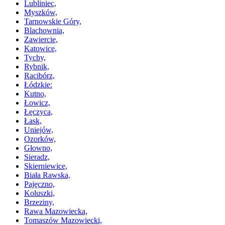
Lubliniec,
Myszków,
Tarnowskie Góry,
Blachownia,
Zawiercie,
Katowice,
Tychy,
Rybnik,
Racibórz,
Łódzkie:
Kutno,
Łowicz,
Łęczyca,
Łask,
Uniejów,
Ozorków,
Głowno,
Sieradz,
Skierniewice,
Biała Rawska,
Pajęczno,
Koluszki,
Brzeziny,
Rawa Mazowiecka,
Tomaszów Mazowiecki,