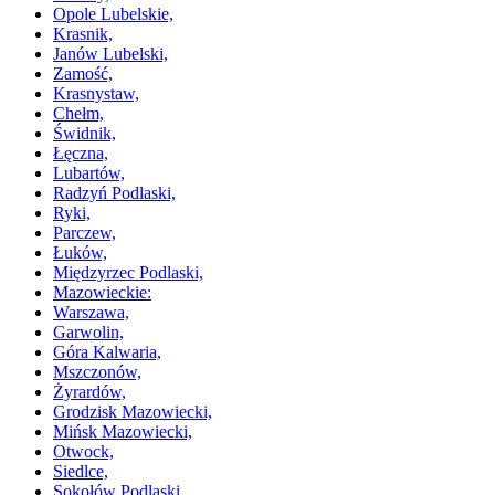
Opole Lubelskie,
Krasnik,
Janów Lubelski,
Zamość,
Krasnystaw,
Chełm,
Świdnik,
Łęczna,
Lubartów,
Radzyń Podlaski,
Ryki,
Parczew,
Łuków,
Międzyrzec Podlaski,
Mazowieckie:
Warszawa,
Garwolin,
Góra Kalwaria,
Mszczonów,
Żyrardów,
Grodzisk Mazowiecki,
Mińsk Mazowiecki,
Otwock,
Siedlce,
Sokołów Podlaski,