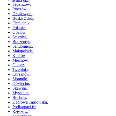
Sędziszów,
Pińczów,
Działoszyce,
Busko Zdrój,
Chmielnik,
Połaniec,
Opatów,
Staszów,
Bodzentyn,
Sandomierz,
Małopolskie:
Kraków,
Miechów,
Olkusz,
Trzebinia,
Chrzanów,
Słomniki,
Oświęcim,
Skawina,
Myślenice,
Bochnia,
Dąbrowa Tarnowska,
Podkarpackie:
Rzeszów,