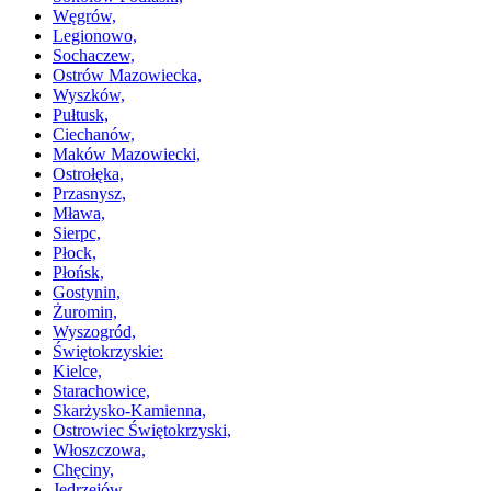
Węgrów,
Legionowo,
Sochaczew,
Ostrów Mazowiecka,
Wyszków,
Pułtusk,
Ciechanów,
Maków Mazowiecki,
Ostrołęka,
Przasnysz,
Mława,
Sierpc,
Płock,
Płońsk,
Gostynin,
Żuromin,
Wyszogród,
Świętokrzyskie:
Kielce,
Starachowice,
Skarżysko-Kamienna,
Ostrowiec Świętokrzyski,
Włoszczowa,
Chęciny,
Jędrzejów,