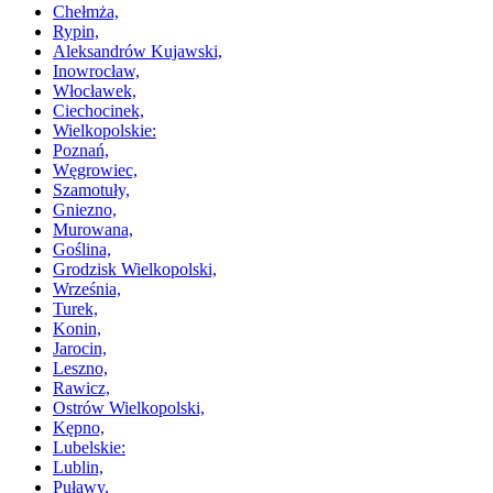
Chełmża,
Rypin,
Aleksandrów Kujawski,
Inowrocław,
Włocławek,
Ciechocinek,
Wielkopolskie:
Poznań,
Węgrowiec,
Szamotuły,
Gniezno,
Murowana,
Goślina,
Grodzisk Wielkopolski,
Września,
Turek,
Konin,
Jarocin,
Leszno,
Rawicz,
Ostrów Wielkopolski,
Kępno,
Lubelskie:
Lublin,
Puławy,