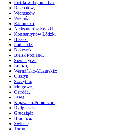
Piotrków Trybunalski,
Bełchatów,
Wieruszów,
Wieluń,
Radomsko,
Aleksandrów Łódzki,
Konstantynów Łódzki,
Błaszki
Podlaskie:
Białystok,
Bielsk Podlaski,
Siemiatycze,
Łomża,
Warmińsko-Mazurskie:
Olsztyn,
Szczytno,
Mrągowo,
Ostróda,
Iława,
Kujawsko-Pomorskie:
Bydgoszcz,
Grudziądz,
Brodnica,
Świecie,
Toruń,