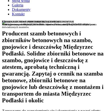
Moja woda
Galeria
Dokumenty
Kontakt
SZAMBA BETONOWE JEDNOKOMOROWE I WIELOKOMOROWE
SZAMBA BETONOWE PROSTOKĄTNE Z ATESTEM
ZAPEWNIAMY TRANSPORT I MONTAŻ SZAMB BETONOWYCH
Atest higieniczny nr HK/W/0376/01/2016 - Aprobata techniczna ITB AT-15-9225/2013
Atrakcyjne ceny prostokątnych zbiorników betonowych na szambo bezpośrednio od producenta
Szamba betonowe dostarczmy pod wskazny adres w Polsce, oferujemy także ich montaż przez
doświadczonych monterów.
Producent szamb betonowych i
zbiorników betonowych na szambo,
gnojowice i deszczówkę Międzyrzec
Podlaski. Solidne zbiorniki betonowe na
szambo, gnojowice i deszczówkę z
atestem, aprobatą techniczną i
gwarancją. Zapytaj o cennik na szamba
betonowe, zbiorniki betonowe na
gnojowice lub deszczówkę z montażem i
transportem do miasta Międzyrzec
Podlaski i okolic
Zapraszamy do zaznajomienia się i skorzystania z naszej oferty