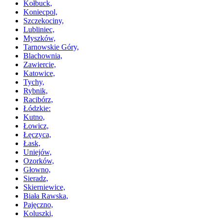
Kołbuck,
Koniecpol,
Szczekociny,
Lubliniec,
Myszków,
Tarnowskie Góry,
Blachownia,
Zawiercie,
Katowice,
Tychy,
Rybnik,
Racibórz,
Łódzkie:
Kutno,
Łowicz,
Łęczyca,
Łask,
Uniejów,
Ozorków,
Głowno,
Sieradz,
Skierniewice,
Biała Rawska,
Pajęczno,
Koluszki,