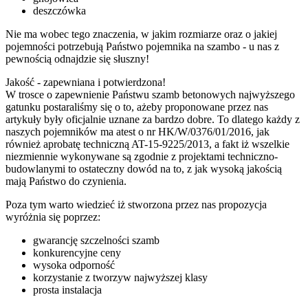
deszczówka
Nie ma wobec tego znaczenia, w jakim rozmiarze oraz o jakiej
pojemności potrzebują Państwo pojemnika na szambo - u nas z
pewnością odnajdzie się słuszny!
Jakość - zapewniana i potwierdzona!
W trosce o zapewnienie Państwu szamb betonowych najwyższego
gatunku postaraliśmy się o to, ażeby proponowane przez nas
artykuły były oficjalnie uznane za bardzo dobre. To dlatego każdy z
naszych pojemników ma atest o nr HK/W/0376/01/2016, jak
również aprobatę techniczną AT-15-9225/2013, a fakt iż wszelkie
niezmiennie wykonywane są zgodnie z projektami techniczno-
budowlanymi to ostateczny dowód na to, z jak wysoką jakością
mają Państwo do czynienia.
Poza tym warto wiedzieć iż stworzona przez nas propozycja
wyróżnia się poprzez:
gwarancję szczelności szamb
konkurencyjne ceny
wysoka odporność
korzystanie z tworzyw najwyższej klasy
prosta instalacja