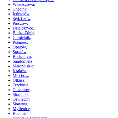
Włoszczowa,
Chęciny,
Jędrzejów,
Sędziszów,
Pińczów,
Działoszyce,
Busko Zdrój,
Chmielnik,
Połaniec,
Opatów,
Staszów,
Bodzentyn,
Sandomierz,
Małopolskie:
Kraków,
Miechów,
Olkusz,
Trzebinia,
Chrzanów,
Słomniki,
Oświęcim,
Skawina,
Myślenice,
Bochnia,