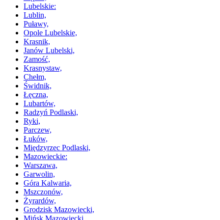
Lubelskie:
Lublin,
Puławy,
Opole Lubelskie,
Krasnik,
Janów Lubelski,
Zamość,
Krasnystaw,
Chełm,
Świdnik,
Łęczna,
Lubartów,
Radzyń Podlaski,
Ryki,
Parczew,
Łuków,
Międzyrzec Podlaski,
Mazowieckie:
Warszawa,
Garwolin,
Góra Kalwaria,
Mszczonów,
Żyrardów,
Grodzisk Mazowiecki,
Mińsk Mazowiecki,