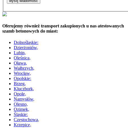
Oferujemy również transport zakupionych u nas atestowanych
szamb betonowych do miast:
Dolnośląskie:
Dzierżoniów,
Lubin,
Oleśnica,
Oława,
Wałbrzych,
Wrocław,
Opolskie:
Brzeg,
Kluczbork,
Opole,
Namysłów,
Olesno,
Ozimek,
Śląskie:
Częstochowa,
Krzepice,