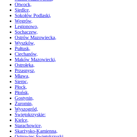
Otwock,
Siedlce,
Sokołów Podlaski,
Węgrów,
Legionowo,
Sochaczew,
Ostrów Mazowiecka,
Wyszków,
Pułtusk,
Ciechanów,
Maków Mazowiecki,
Ostrołęka,
Przasnysz,
Mława,
Sierpc,
Płock,
Płońsk,
Gostynin,
Żuromin,
Wyszogród,
Świętokrzyskie:
Kielce,
Starachowice,
Skarżysko-Kamienna,
Ostrowiec Świętokrzyski,