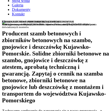
Moja woda
Galeria
Dokumenty
Kontakt
SZAMBA BETONOWE JEDNOKOMOROWE I WIELOKOMOROWE
SZAMBA BETONOWE PROSTOKĄTNE Z ATESTEM
ZAPEWNIAMY TRANSPORT I MONTAŻ SZAMB BETONOWYCH
Atest higieniczny nr HK/W/0376/01/2016 - Aprobata techniczna ITB AT-15-9225/2013
Atrakcyjne ceny prostokątnych zbiorników betonowych na szambo bezpośrednio od producenta
Szamba betonowe dostarczmy pod wskazny adres w Polsce, oferujemy także ich montaż przez
doświadczonych monterów.
Producent szamb betonowych i
zbiorników betonowych na szambo,
gnojowice i deszczówkę Kujawsko-
Pomorskie. Solidne zbiorniki betonowe na
szambo, gnojowice i deszczówkę z
atestem, aprobatą techniczną i
gwarancją. Zapytaj o cennik na szamba
betonowe, zbiorniki betonowe na
gnojowice lub deszczówkę z montażem i
transportem do województwa Kujawsko-
Pomorskiego
Zachęcamy serdecznie do zapoznania się z naszą propozycją - z