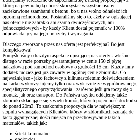
której na pewno będą chcieć skorzystać wszystkie osoby
zaciekawione szambami z betonu, bo u nas wolno odnaleźć ich
ogromną różnorodność. Postaraliśmy się o to, ażeby w opisującej
nas ofercie nie zabrakło ani szamb dwuczęściowych, ani
jednoczęściowych - by każdy Klient dostał pojemnik w 100%
odpowiadający na jego potrzeby i wymagania.
Dlaczego stworzona przez nas oferta jest perfekcyjna? Bo jest
kompleksowa!
Pomyśleliśmy o każdym aspekcie opisującej nas oferty - właśnie
dlatego w razie potrzeby gwarantujemy w cenie 150 zł płytę
najazdową pod samochód osobowy o grubości 15 cm. Każdy inny
dodatek tudzież jest już zawarty w ogólnej cenie zbiornika. Co
najważniejsze - jako fachowcy z kilkunastoletnim doświadczeniem
na karku wykorzystujemy tylko oraz wyłącznie ze wypróbowanego,
specjalistycznego oprzyrządowania - zarówno jeśli gra toczy się o
montaż, jak oraz transport. Do Państwa użytku oddajemy także
zbiorniki składające się z wielu komór, których pojemność dochodzi
do ponad 20m3. To znakomita propozycja dla w największym
stopniu wymagających Klientów, którzy w zbiornikach szukają de
facto gigantycznej ilości miejsca na przechowywanie takich
materiałów, takich jak:
ścieki komunalne
gnojowica