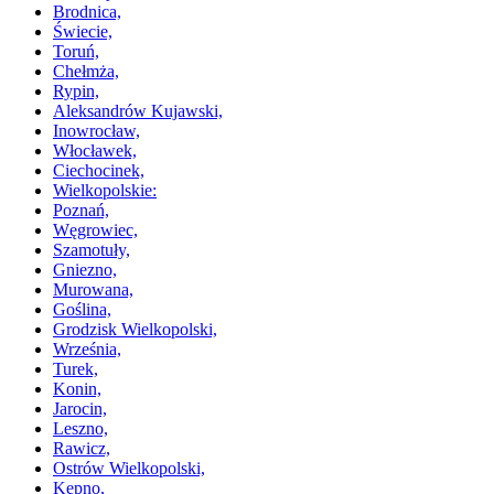
Brodnica,
Świecie,
Toruń,
Chełmża,
Rypin,
Aleksandrów Kujawski,
Inowrocław,
Włocławek,
Ciechocinek,
Wielkopolskie:
Poznań,
Węgrowiec,
Szamotuły,
Gniezno,
Murowana,
Goślina,
Grodzisk Wielkopolski,
Września,
Turek,
Konin,
Jarocin,
Leszno,
Rawicz,
Ostrów Wielkopolski,
Kępno,