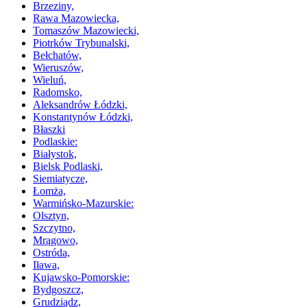
Brzeziny,
Rawa Mazowiecka,
Tomaszów Mazowiecki,
Piotrków Trybunalski,
Bełchatów,
Wieruszów,
Wieluń,
Radomsko,
Aleksandrów Łódzki,
Konstantynów Łódzki,
Błaszki
Podlaskie:
Białystok,
Bielsk Podlaski,
Siemiatycze,
Łomża,
Warmińsko-Mazurskie:
Olsztyn,
Szczytno,
Mrągowo,
Ostróda,
Iława,
Kujawsko-Pomorskie:
Bydgoszcz,
Grudziądz,