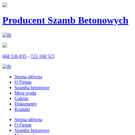
Producent Szamb Betonowych
668 536 835
-
723 168 515
Strona główna
O Firmie
Szamba betonowe
Moja woda
Galeria
Dokumenty
Kontakt
Strona główna
O Firmie
Szamba betonowe