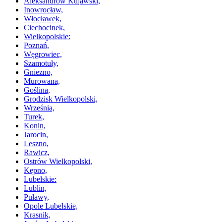
Aleksandrów Kujawski,
Inowrocław,
Włocławek,
Ciechocinek,
Wielkopolskie:
Poznań,
Węgrowiec,
Szamotuły,
Gniezno,
Murowana,
Goślina,
Grodzisk Wielkopolski,
Września,
Turek,
Konin,
Jarocin,
Leszno,
Rawicz,
Ostrów Wielkopolski,
Kępno,
Lubelskie:
Lublin,
Puławy,
Opole Lubelskie,
Krasnik,