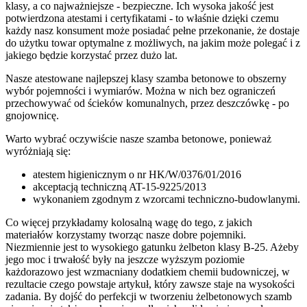
klasy, a co najważniejsze - bezpieczne. Ich wysoka jakość jest
potwierdzona atestami i certyfikatami - to właśnie dzięki czemu
każdy nasz konsument może posiadać pełne przekonanie, że dostaje
do użytku towar optymalne z możliwych, na jakim może polegać i z
jakiego będzie korzystać przez dużo lat.
Nasze atestowane najlepszej klasy szamba betonowe to obszerny
wybór pojemności i wymiarów. Można w nich bez ograniczeń
przechowywać od ścieków komunalnych, przez deszczówkę - po
gnojownicę.
Warto wybrać oczywiście nasze szamba betonowe, ponieważ
wyróżniają się:
atestem higienicznym o nr HK/W/0376/01/2016
akceptacją techniczną AT-15-9225/2013
wykonaniem zgodnym z wzorcami techniczno-budowlanymi.
Co więcej przykładamy kolosalną wagę do tego, z jakich
materiałów korzystamy tworząc nasze dobre pojemniki.
Niezmiennie jest to wysokiego gatunku żelbeton klasy B-25. Ażeby
jego moc i trwałość były na jeszcze wyższym poziomie
każdorazowo jest wzmacniany dodatkiem chemii budowniczej, w
rezultacie czego powstaje artykuł, który zawsze staje na wysokości
zadania. By dojść do perfekcji w tworzeniu żelbetonowych szamb