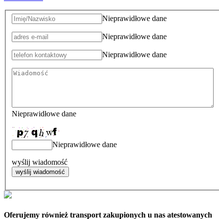
Nieprawidłowe dane
Nieprawidłowe dane
Nieprawidłowe dane
Nieprawidłowe dane
Nieprawidłowe dane
wyślij wiadomość
Oferujemy również transport zakupionych u nas atestowanych