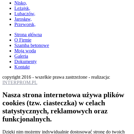
Nisko,
Leżajsk,
Lubaczów,
Jarosław,
Przeworsk,
Strona główna
O Firmie
Szamba betonowe
Moja woda
Galeria
Dokumenty
Kontakt
copyright 2016 - wszelkie prawa zastrzeżone - realizacja:
INTERPROM.PL
Nasza strona internetowa używa plików
cookies (tzw. ciasteczka) w celach
statystycznych, reklamowych oraz
funkcjonalnych.
Dzięki nim możemy indywidualnie dostosować stronę do twoich