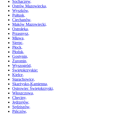
Sochaczew,
Ostrów Mazowiecka,
Wyszków,
Pułtusk,
Ciechanów,
Maków Mazowiecki,
Ostrołęka,
Przasnysz,
Mława,
Sierpc,
Płock,
Płońsk,
Gostynin,
Żuromin,
Wyszogród,
Świętokrzyskie:
Kielce,
Starachowice,
Skarżysko-Kamienna,
Ostrowiec Świętokrzyski,
Włoszczowa,
Chęciny,
Jędrzejów,
Sędziszów,
Pińczów,