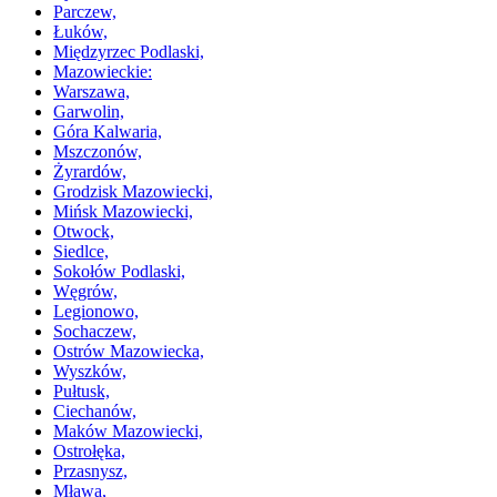
Parczew,
Łuków,
Międzyrzec Podlaski,
Mazowieckie:
Warszawa,
Garwolin,
Góra Kalwaria,
Mszczonów,
Żyrardów,
Grodzisk Mazowiecki,
Mińsk Mazowiecki,
Otwock,
Siedlce,
Sokołów Podlaski,
Węgrów,
Legionowo,
Sochaczew,
Ostrów Mazowiecka,
Wyszków,
Pułtusk,
Ciechanów,
Maków Mazowiecki,
Ostrołęka,
Przasnysz,
Mława,