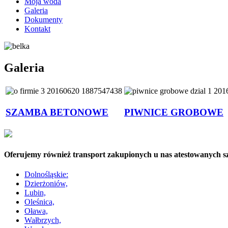
Moja woda
Galeria
Dokumenty
Kontakt
Galeria
SZAMBA BETONOWE
PIWNICE GROBOWE
Oferujemy również transport zakupionych u nas atestowanych 
Dolnośląskie:
Dzierżoniów,
Lubin,
Oleśnica,
Oława,
Wałbrzych,