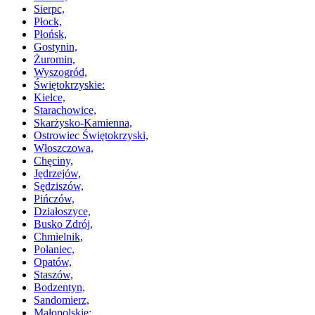
Sierpc,
Płock,
Płońsk,
Gostynin,
Żuromin,
Wyszogród,
Świętokrzyskie:
Kielce,
Starachowice,
Skarżysko-Kamienna,
Ostrowiec Świętokrzyski,
Włoszczowa,
Chęciny,
Jędrzejów,
Sędziszów,
Pińczów,
Działoszyce,
Busko Zdrój,
Chmielnik,
Połaniec,
Opatów,
Staszów,
Bodzentyn,
Sandomierz,
Małopolskie: