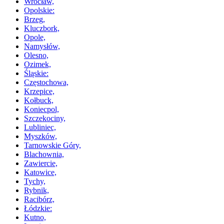
Wrocław,
Opolskie:
Brzeg,
Kluczbork,
Opole,
Namysłów,
Olesno,
Ozimek,
Śląskie:
Częstochowa,
Krzepice,
Kołbuck,
Koniecpol,
Szczekociny,
Lubliniec,
Myszków,
Tarnowskie Góry,
Blachownia,
Zawiercie,
Katowice,
Tychy,
Rybnik,
Racibórz,
Łódzkie:
Kutno,