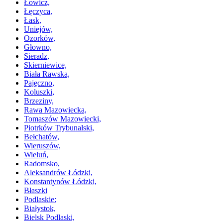
Łowicz,
Łęczyca,
Łask,
Uniejów,
Ozorków,
Głowno,
Sieradz,
Skierniewice,
Biała Rawska,
Pajęczno,
Koluszki,
Brzeziny,
Rawa Mazowiecka,
Tomaszów Mazowiecki,
Piotrków Trybunalski,
Bełchatów,
Wieruszów,
Wieluń,
Radomsko,
Aleksandrów Łódzki,
Konstantynów Łódzki,
Błaszki
Podlaskie:
Białystok,
Bielsk Podlaski,