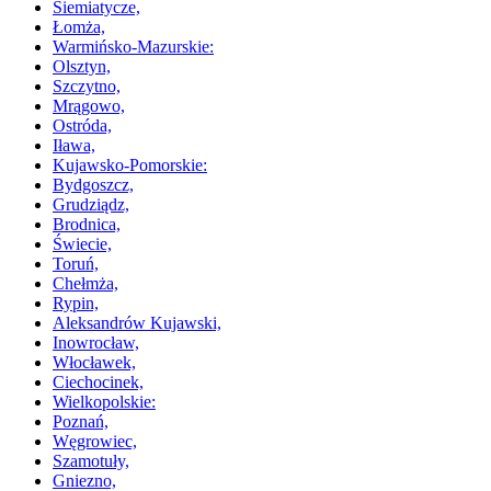
Siemiatycze,
Łomża,
Warmińsko-Mazurskie:
Olsztyn,
Szczytno,
Mrągowo,
Ostróda,
Iława,
Kujawsko-Pomorskie:
Bydgoszcz,
Grudziądz,
Brodnica,
Świecie,
Toruń,
Chełmża,
Rypin,
Aleksandrów Kujawski,
Inowrocław,
Włocławek,
Ciechocinek,
Wielkopolskie:
Poznań,
Węgrowiec,
Szamotuły,
Gniezno,