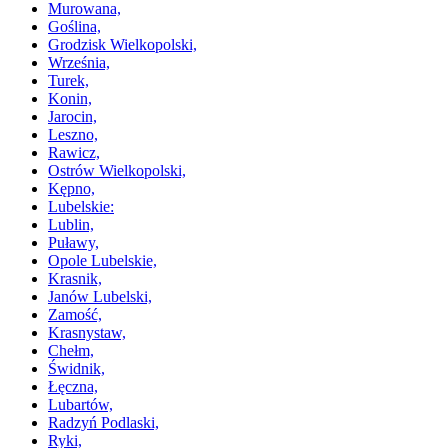
Murowana,
Goślina,
Grodzisk Wielkopolski,
Września,
Turek,
Konin,
Jarocin,
Leszno,
Rawicz,
Ostrów Wielkopolski,
Kępno,
Lubelskie:
Lublin,
Puławy,
Opole Lubelskie,
Krasnik,
Janów Lubelski,
Zamość,
Krasnystaw,
Chełm,
Świdnik,
Łęczna,
Lubartów,
Radzyń Podlaski,
Ryki,