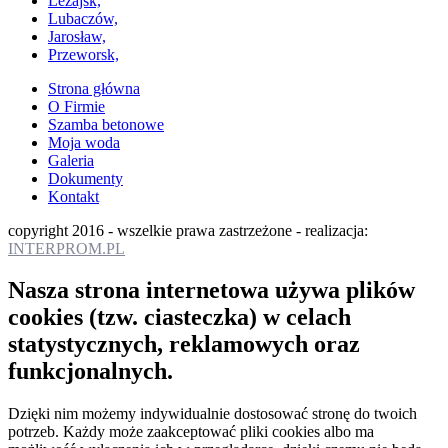
Leżajsk,
Lubaczów,
Jarosław,
Przeworsk,
Strona główna
O Firmie
Szamba betonowe
Moja woda
Galeria
Dokumenty
Kontakt
copyright 2016 - wszelkie prawa zastrzeżone - realizacja:
INTERPROM.PL
Nasza strona internetowa używa plików
cookies (tzw. ciasteczka) w celach
statystycznych, reklamowych oraz
funkcjonalnych.
Dzięki nim możemy indywidualnie dostosować stronę do twoich
potrzeb. Każdy może zaakceptować pliki cookies albo ma