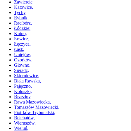
Zawiercie,
Katowice,
Tychy,
Rybnik,
Racibórz,
Łódzkie:
Kutno,
Łowicz,
Łęczyca,
Łask,
Uniejów,
Ozorków,
Głowno,
Sieradz,
Skierniewice,
Biała Rawska,
Pajęczno,
Koluszki,
Brzeziny,
Rawa Mazowiecka,
Tomaszów Mazowiecki,
Piotrków Trybunalski,
Bełchatów,
Wieruszów,
Wieluń,