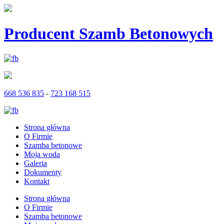
Producent Szamb Betonowych
668 536 835
-
723 168 515
Strona główna
O Firmie
Szamba betonowe
Moja woda
Galeria
Dokumenty
Kontakt
Strona główna
O Firmie
Szamba betonowe