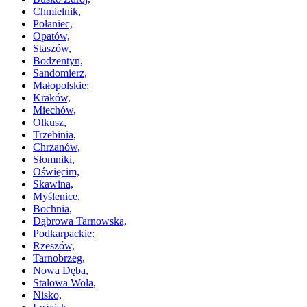
Chmielnik,
Połaniec,
Opatów,
Staszów,
Bodzentyn,
Sandomierz,
Małopolskie:
Kraków,
Miechów,
Olkusz,
Trzebinia,
Chrzanów,
Słomniki,
Oświęcim,
Skawina,
Myślenice,
Bochnia,
Dąbrowa Tarnowska,
Podkarpackie:
Rzeszów,
Tarnobrzeg,
Nowa Dęba,
Stalowa Wola,
Nisko,