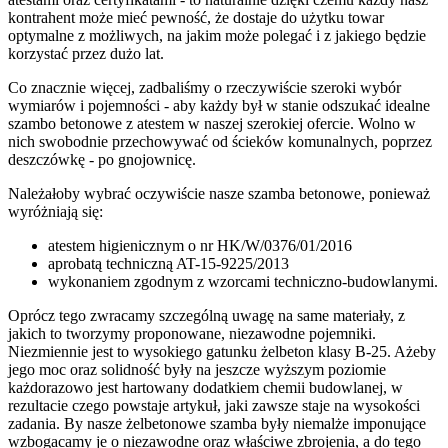
kontrahent może mieć pewność, że dostaje do użytku towar
optymalne z możliwych, na jakim może polegać i z jakiego będzie
korzystać przez dużo lat.
Co znacznie więcej, zadbaliśmy o rzeczywiście szeroki wybór
wymiarów i pojemności - aby każdy był w stanie odszukać idealne
szambo betonowe z atestem w naszej szerokiej ofercie. Wolno w
nich swobodnie przechowywać od ścieków komunalnych, poprzez
deszczówkę - po gnojownicę.
Należałoby wybrać oczywiście nasze szamba betonowe, ponieważ
wyróżniają się:
atestem higienicznym o nr HK/W/0376/01/2016
aprobatą techniczną AT-15-9225/2013
wykonaniem zgodnym z wzorcami techniczno-budowlanymi.
Oprócz tego zwracamy szczególną uwagę na same materiały, z
jakich to tworzymy proponowane, niezawodne pojemniki.
Niezmiennie jest to wysokiego gatunku żelbeton klasy B-25. Ażeby
jego moc oraz solidność były na jeszcze wyższym poziomie
każdorazowo jest hartowany dodatkiem chemii budowlanej, w
rezultacie czego powstaje artykuł, jaki zawsze staje na wysokości
zadania. By nasze żelbetonowe szamba były niemalże imponujące
wzbogacamy je o niezawodne oraz właściwe zbrojenia, a do tego