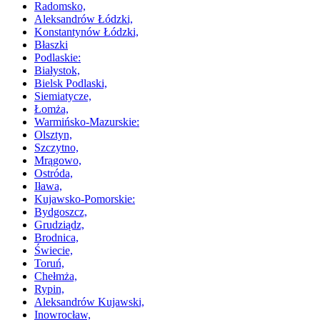
Radomsko,
Aleksandrów Łódzki,
Konstantynów Łódzki,
Błaszki
Podlaskie:
Białystok,
Bielsk Podlaski,
Siemiatycze,
Łomża,
Warmińsko-Mazurskie:
Olsztyn,
Szczytno,
Mrągowo,
Ostróda,
Iława,
Kujawsko-Pomorskie:
Bydgoszcz,
Grudziądz,
Brodnica,
Świecie,
Toruń,
Chełmża,
Rypin,
Aleksandrów Kujawski,
Inowrocław,