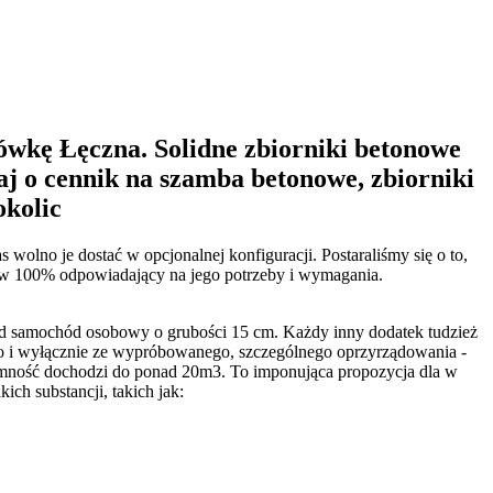
ówkę Łęczna. Solidne zbiorniki betonowe
aj o cennik na szamba betonowe, zbiorniki
okolic
wolno je dostać w opcjonalnej konfiguracji. Postaraliśmy się o to,
 w 100% odpowiadający na jego potrzeby i wymagania.
pod samochód osobowy o grubości 15 cm. Każdy inny dodatek tudzież
ylko i wyłącznie ze wypróbowanego, szczególnego oprzyrządowania -
ojemność dochodzi do ponad 20m3. To imponująca propozycja dla w
ch substancji, takich jak: