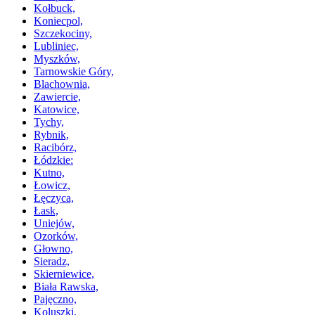
Kołbuck,
Koniecpol,
Szczekociny,
Lubliniec,
Myszków,
Tarnowskie Góry,
Blachownia,
Zawiercie,
Katowice,
Tychy,
Rybnik,
Racibórz,
Łódzkie:
Kutno,
Łowicz,
Łęczyca,
Łask,
Uniejów,
Ozorków,
Głowno,
Sieradz,
Skierniewice,
Biała Rawska,
Pajęczno,
Koluszki,