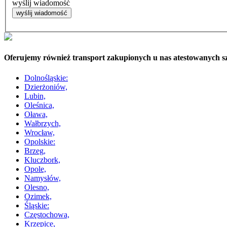
wyślij wiadomość
Oferujemy również transport zakupionych u nas atestowanych 
Dolnośląskie:
Dzierżoniów,
Lubin,
Oleśnica,
Oława,
Wałbrzych,
Wrocław,
Opolskie:
Brzeg,
Kluczbork,
Opole,
Namysłów,
Olesno,
Ozimek,
Śląskie:
Częstochowa,
Krzepice,