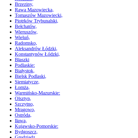
Brzeziny,
Rawa Mazowiecka,
Tomaszów Mazowiecki,
Piotrków Trybunalski,
Bełchatów,
Wieruszów,
Wieluń,
Radomsko,
Aleksandrów Łódzki,
Konstantynów Łódzki,
Błaszki
Podlaskie:
Białystok,
Bielsk Podlaski,
Siemiatycze,
Łomża,
Warmińsko-Mazurskie:
Olsztyn,
Szczytno,
Mrągowo,
Ostróda,
Iława,
Kujawsko-Pomorskie:
Bydgoszcz,
Grudziądz,