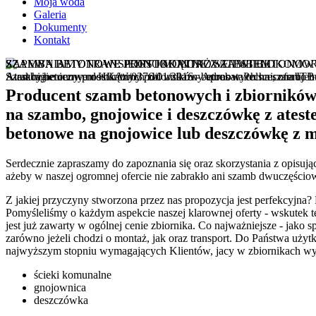
Moja woda
Galeria
Dokumenty
Kontakt
SZAMBA BETONOWE JEDNOKOMOROWE I WIELOKOMO
SZAMBA BETONOWE PROSTOKĄTNE Z ATESTEM
ZAPEWNIAMY TRANSPORT I MONTAŻ SZAMB BETONO
Atest higieniczny nr HK/W/0376/01/2016 - Aprobata techniczna IT
Atrakcyjne ceny prostokątnych zbiorników betonowych na szambo b
Szamba betonowe dostarczmy pod wskazny adres w Polsce, oferujem
Producent szamb betonowych i zbiorników 
na szambo, gnojowice i deszczówkę z atest
betonowe na gnojowice lub deszczówkę z m
Serdecznie zapraszamy do zapoznania się oraz skorzystania z opisują
ażeby w naszej ogromnej ofercie nie zabrakło ani szamb dwuczęści
Z jakiej przyczyny stworzona przez nas propozycja jest perfekcyjna
Pomyśleliśmy o każdym aspekcie naszej klarownej oferty - wskutek 
jest już zawarty w ogólnej cenie zbiornika. Co najważniejsze - jako
zarówno jeżeli chodzi o montaż, jak oraz transport. Do Państwa uży
najwyższym stopniu wymagających Klientów, jacy w zbiornikach wysz
ścieki komunalne
gnojownica
deszczówka