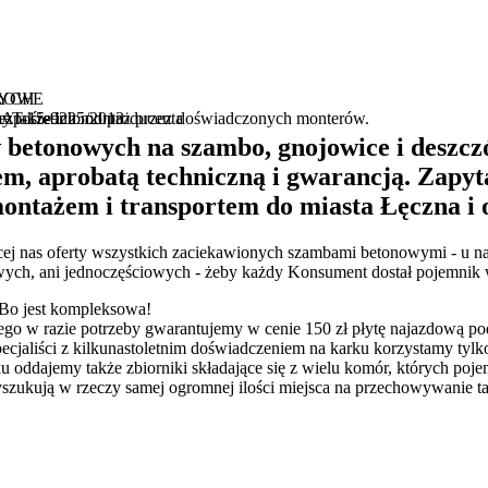
ROWE
WYCH
B AT-15-9225/2013
ezpośrednio od producenta
y także ich montaż przez doświadczonych monterów.
betonowych na szambo, gnojowice i deszcz
em, aprobatą techniczną i gwarancją. Zapyt
ontażem i transportem do miasta Łęczna i 
cej nas oferty wszystkich zaciekawionych szambami betonowymi - u nas 
owych, ani jednoczęściowych - żeby każdy Konsument dostał pojemnik
? Bo jest kompleksowa!
tego w razie potrzeby gwarantujemy w cenie 150 zł płytę najazdową 
 specjaliści z kilkunastoletnim doświadczeniem na karku korzystamy t
tku oddajemy także zbiorniki składające się z wielu komór, których p
ukują w rzeczy samej ogromnej ilości miejsca na przechowywanie taki