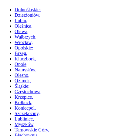
Dolnośląskie:
Dzierżoniów,
Lubin,
Oleśnica,
Oława,
Wałbrzych,
Wrocław,
Opolskie:
Brzeg,
Kluczbork,
Opole,
Namysłów,
Olesno,
Ozimek,
Śląskie:
Częstochowa,
Krzepice,
Kołbuck,
Koniecpol,
Szczekociny,
Lubliniec,
Myszków,
Tarnowskie Góry,
Blachownia,