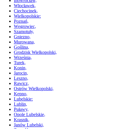
Inowrocław,
Włocławek,
Ciechocinek,
Wielkopolskie:
Poznań,
Węgrowiec,
Szamotuły,
Gniezno,
Murowana,
Goślina,
Grodzisk Wielkopolski,
Września,
Turek,
Konin,
Jarocin,
Leszno,
Rawicz,
Ostrów Wielkopolski,
Kępno,
Lubelskie:
Lublin,
Puławy,
Opole Lubelskie,
Krasnik,
Janów Lubelski,