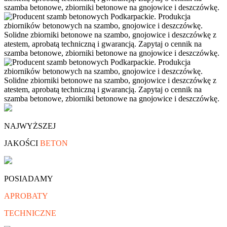
NAJWYŻSZEJ
JAKOŚCI
BETON
POSIADAMY
APROBATY
TECHNICZNE