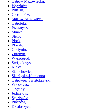
Ostrów Mazowiecka,
Wyszków,
Pułtusk,
Ciechanów,
Maków Mazowiecki,
Ostrołęka,
Przasnysz,
Mława,
Sierpc,
Płock,
Płońsk,
Gostynin,
Żuromin,
Wyszogród,
Świętokrzyskie:
Kielce,
Starachowice,
Skarżysko-Kamienna,
Ostrowiec Świętokrzyski,
Włoszczowa,
Chęciny,
Jędrzejów,
Sędziszów,
Pińczów,
Działoszyce,