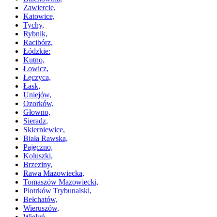
Zawiercie,
Katowice,
Tychy,
Rybnik,
Racibórz,
Łódzkie:
Kutno,
Łowicz,
Łęczyca,
Łask,
Uniejów,
Ozorków,
Głowno,
Sieradz,
Skierniewice,
Biała Rawska,
Pajęczno,
Koluszki,
Brzeziny,
Rawa Mazowiecka,
Tomaszów Mazowiecki,
Piotrków Trybunalski,
Bełchatów,
Wieruszów,
Wieluń,