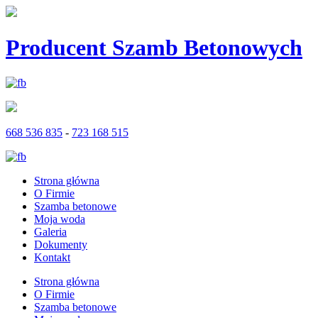
Producent Szamb Betonowych
668 536 835
-
723 168 515
Strona główna
O Firmie
Szamba betonowe
Moja woda
Galeria
Dokumenty
Kontakt
Strona główna
O Firmie
Szamba betonowe