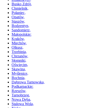
Busko Zdrój,
Chmielnik,
Połaniec,
Opatów,
Staszów,
Bodzentyn,
Sandomierz,
Małopolskie:
Kraków,
Miechów,
Olkusz,
Trzebinia,
Chrzanów,
Słomniki,
Oświęcim,
Skawina,
Myślenice,
Bochnia,
Dąbrowa Tarnowska,
Podkarpackie:
Rzeszów,
Tarnobrzeg,
Nowa Dęba,
Stalowa Wola,