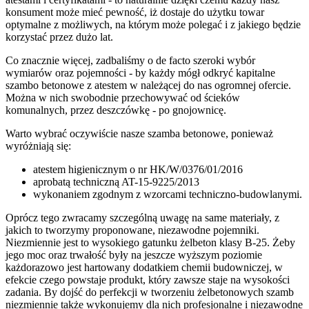
konsument może mieć pewność, iż dostaje do użytku towar
optymalne z możliwych, na którym może polegać i z jakiego będzie
korzystać przez dużo lat.
Co znacznie więcej, zadbaliśmy o de facto szeroki wybór
wymiarów oraz pojemności - by każdy mógł odkryć kapitalne
szambo betonowe z atestem w należącej do nas ogromnej ofercie.
Można w nich swobodnie przechowywać od ścieków
komunalnych, przez deszczówkę - po gnojownicę.
Warto wybrać oczywiście nasze szamba betonowe, ponieważ
wyróżniają się:
atestem higienicznym o nr HK/W/0376/01/2016
aprobatą techniczną AT-15-9225/2013
wykonaniem zgodnym z wzorcami techniczno-budowlanymi.
Oprócz tego zwracamy szczególną uwagę na same materiały, z
jakich to tworzymy proponowane, niezawodne pojemniki.
Niezmiennie jest to wysokiego gatunku żelbeton klasy B-25. Żeby
jego moc oraz trwałość były na jeszcze wyższym poziomie
każdorazowo jest hartowany dodatkiem chemii budowniczej, w
efekcie czego powstaje produkt, który zawsze staje na wysokości
zadania. By dojść do perfekcji w tworzeniu żelbetonowych szamb
niezmiennie także wykonujemy dla nich profesjonalne i niezawodne