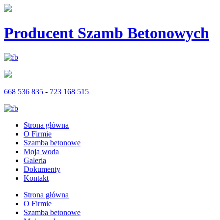
Producent Szamb Betonowych
668 536 835
-
723 168 515
Strona główna
O Firmie
Szamba betonowe
Moja woda
Galeria
Dokumenty
Kontakt
Strona główna
O Firmie
Szamba betonowe