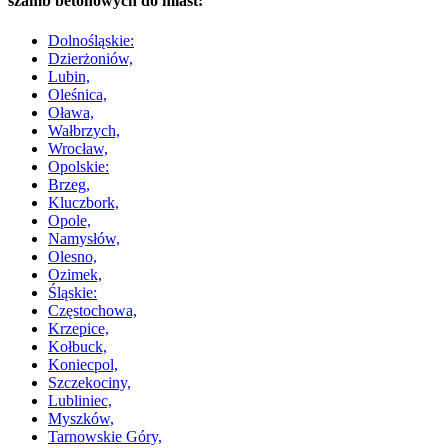
szamb betonowych do miast:
Dolnośląskie:
Dzierżoniów,
Lubin,
Oleśnica,
Oława,
Wałbrzych,
Wrocław,
Opolskie:
Brzeg,
Kluczbork,
Opole,
Namysłów,
Olesno,
Ozimek,
Śląskie:
Częstochowa,
Krzepice,
Kołbuck,
Koniecpol,
Szczekociny,
Lubliniec,
Myszków,
Tarnowskie Góry,