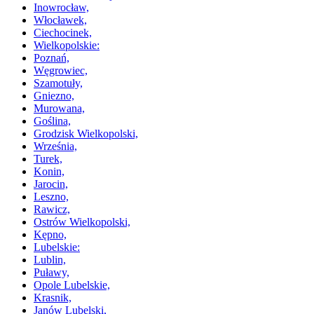
Inowrocław,
Włocławek,
Ciechocinek,
Wielkopolskie:
Poznań,
Węgrowiec,
Szamotuły,
Gniezno,
Murowana,
Goślina,
Grodzisk Wielkopolski,
Września,
Turek,
Konin,
Jarocin,
Leszno,
Rawicz,
Ostrów Wielkopolski,
Kępno,
Lubelskie:
Lublin,
Puławy,
Opole Lubelskie,
Krasnik,
Janów Lubelski,