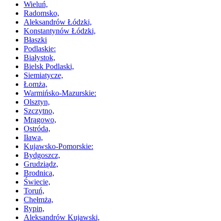
Wieluń,
Radomsko,
Aleksandrów Łódzki,
Konstantynów Łódzki,
Błaszki
Podlaskie:
Białystok,
Bielsk Podlaski,
Siemiatycze,
Łomża,
Warmińsko-Mazurskie:
Olsztyn,
Szczytno,
Mrągowo,
Ostróda,
Iława,
Kujawsko-Pomorskie:
Bydgoszcz,
Grudziądz,
Brodnica,
Świecie,
Toruń,
Chełmża,
Rypin,
Aleksandrów Kujawski,