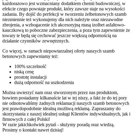
każdorazowo jest wzmacniany dodatkiem chemii budowniczej, w
efekcie czego powstaje produkt, który zawsze staje na wysokości
zadania. By dojść do perfekcji w tworzeniu żelbetonowych szamb
niezmiennie też wykonujemy dla nich należyte oraz niezawodne
zbrojenia, a wzbogacenie ich akcesoryjną masą izolbet asfaltowo-
kauczkową to poboczne zabezpieczenia, a poza tym zapewnienie że
towary te będą się cechować jeszcze większą odpornością na
działanie czynników zewnętrznych.
Co więcej, w ramach niepowtarzalnej oferty naszych szamb
betonowych zapewniamy też:
100% szczelność
niską cenę
prostotę instalacji
dużą odporność na uszkodzenia
Można uwierzyć nam oraz stworzonym przez nas produktom,
bowiem posiadamy kilkanaście lat w tej niszy, a fakt że do tej pory
nie odnotowaliśmy żadnych reklamacji naszych szamb betonowych
jest prawdopodobnie idealną możliwą reklamą. Zapraszamy do
skorzystania z naszej idealnej usługi Klientów indywidualnych, jak i
firmowych z całej Polski!
W razie jakichkolwiek pytań - służymy poradą oraz wiedzą.
Prosimy o kontakt nawet dzisiaj!