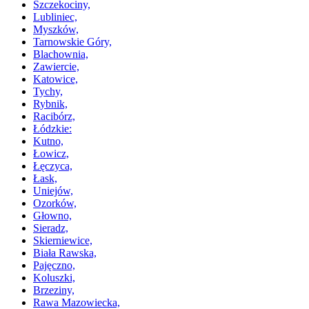
Szczekociny,
Lubliniec,
Myszków,
Tarnowskie Góry,
Blachownia,
Zawiercie,
Katowice,
Tychy,
Rybnik,
Racibórz,
Łódzkie:
Kutno,
Łowicz,
Łęczyca,
Łask,
Uniejów,
Ozorków,
Głowno,
Sieradz,
Skierniewice,
Biała Rawska,
Pajęczno,
Koluszki,
Brzeziny,
Rawa Mazowiecka,