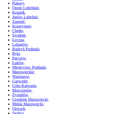
Puławy,
Opole Lubelskie,
Krasnik,
Janów Lubelski,
Zamość,
Krasnystaw,
Chełm,
Świdnik,
Łęczna,
Lubartów,
Radzyń Podlaski,
Ryki,
Parczew,
Łuków,
Międzyrzec Podlaski,
Mazowieckie:
Warszawa,
Garwolin,
Góra Kalwaria,
Mszczonów,
Żyrardów,
Grodzisk Mazowiecki,
Mińsk Mazowiecki,
Otwock,
Siedlce,