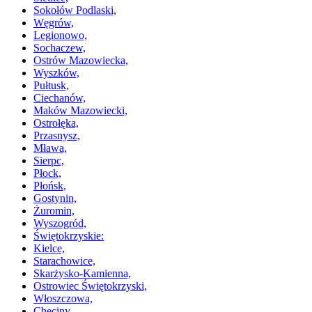
Sokołów Podlaski,
Węgrów,
Legionowo,
Sochaczew,
Ostrów Mazowiecka,
Wyszków,
Pułtusk,
Ciechanów,
Maków Mazowiecki,
Ostrołęka,
Przasnysz,
Mława,
Sierpc,
Płock,
Płońsk,
Gostynin,
Żuromin,
Wyszogród,
Świętokrzyskie:
Kielce,
Starachowice,
Skarżysko-Kamienna,
Ostrowiec Świętokrzyski,
Włoszczowa,
Chęciny,