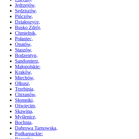
Jędrzejów,
Sędziszów,
Pińczów,
Działoszyce,
Busko Zdrój,
Chmielnik,
Połaniec,
Opatów,
Staszów,
Bodzentyn,
Sandomierz,
Małopolskie:
Kraków,
Miechów,
Olkusz,
Trzebinia,
Chrzanów,
Słomniki,
Oświęcim,
Skawina,
Myślenice,
Bochnia,
Dąbrowa Tarnowska,
Podkarpackie: