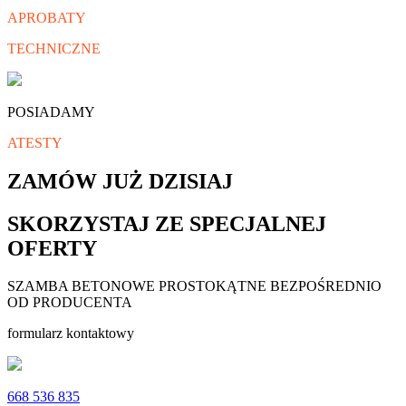
APROBATY
TECHNICZNE
POSIADAMY
ATESTY
ZAMÓW JUŻ DZISIAJ
SKORZYSTAJ ZE SPECJALNEJ
OFERTY
SZAMBA BETONOWE PROSTOKĄTNE BEZPOŚREDNIO
OD PRODUCENTA
formularz kontaktowy
668 536 835