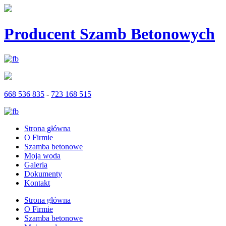
Producent Szamb Betonowych
668 536 835
-
723 168 515
Strona główna
O Firmie
Szamba betonowe
Moja woda
Galeria
Dokumenty
Kontakt
Strona główna
O Firmie
Szamba betonowe