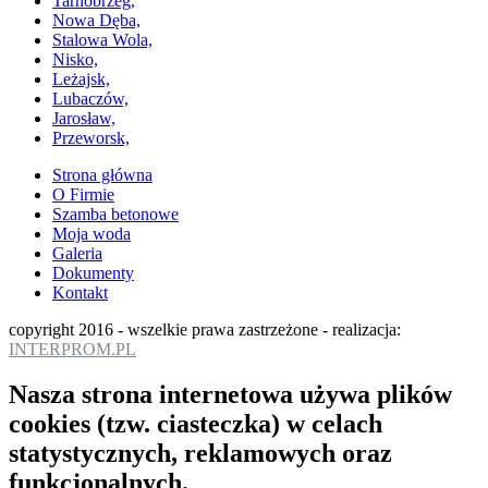
Tarnobrzeg,
Nowa Dęba,
Stalowa Wola,
Nisko,
Leżajsk,
Lubaczów,
Jarosław,
Przeworsk,
Strona główna
O Firmie
Szamba betonowe
Moja woda
Galeria
Dokumenty
Kontakt
copyright 2016 - wszelkie prawa zastrzeżone - realizacja:
INTERPROM.PL
Nasza strona internetowa używa plików
cookies (tzw. ciasteczka) w celach
statystycznych, reklamowych oraz
funkcjonalnych.