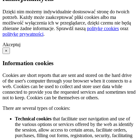
Dzięki nim możemy indywidualnie dostosować stronę do twoich
potrzeb. Każdy może zaakceptować pliki cookies albo ma
możliwość wyłączenia ich w przeglądarce, dzięki czemu nie będą
zbierane żadne informacje. Sprawdź naszą
politykę cookies
oraz
politykę prywatności
.
Akceptuj
×
Information cookies
Cookies are short reports that are sent and stored on the hard drive
of the user's computer through your browser when it connects to a
web. Cookies can be used to collect and store user data while
connected to provide you the requested services and sometimes tend
not to keep. Cookies can be themselves or others.
There are several types of cookies:
Technical cookies
that facilitate user navigation and use of
the various options or services offered by the web as identify
the session, allow access to certain areas, facilitate orders,
purchases, filling out forms, registration, security, facilitating