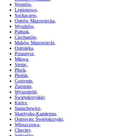
Węgrów,
Legionowo,
Sochaczew,
Ostrów Mazowiecka,
Wyszków,
Pułtusk,
Ciechanów,
Maków Mazowiecki,
Ostrołęka,
Przasnysz,
Mława,
Sierpc,
Płock,
Płońsk,
Gostynin,
Żuromin,
Wyszogród,
Świętokrzyskie:
Kielce,
Starachowice,
Skarżysko-Kamienna,
Ostrowiec Świętokrzyski,
Włoszczowa,
Chęciny,
Jędrzejów,