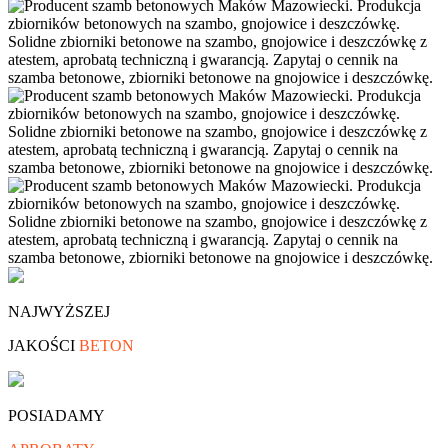
NAJWYŻSZEJ
JAKOŚCI
BETON
POSIADAMY