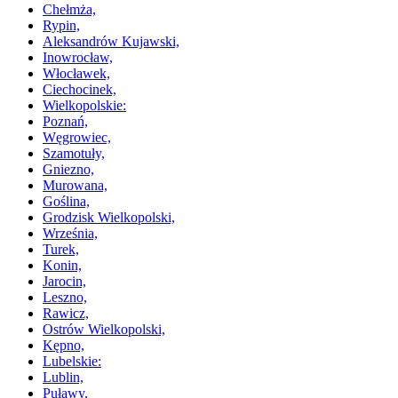
Chełmża,
Rypin,
Aleksandrów Kujawski,
Inowrocław,
Włocławek,
Ciechocinek,
Wielkopolskie:
Poznań,
Węgrowiec,
Szamotuły,
Gniezno,
Murowana,
Goślina,
Grodzisk Wielkopolski,
Września,
Turek,
Konin,
Jarocin,
Leszno,
Rawicz,
Ostrów Wielkopolski,
Kępno,
Lubelskie:
Lublin,
Puławy,