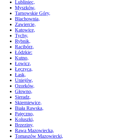
Lubliniec,
Myszków,
Tarnowskie Góry,
Blachownia,
Zawiercie,
Katowice,
Tychy,
Rybnik,
Racibórz,
Łódzkie:
Kutno,
Łowicz,
Łęczyca,
Łask,
Uniejów,
Ozorków,
Głowno,
Sieradz,
Skierniewice,
Biała Rawska,
Pajęczno,
Koluszki,
Brzeziny,
Rawa Mazowiecka,
Tomaszów Mazowiecki,