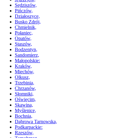
Sędziszów,
Pińczów,
Działoszyce,
Busko Zdrój,
Chmielnik,
Połaniec,
Opatów,
Staszów,
Bodzentyn,
Sandomierz,
Małopolskie:
Kraków,
Miechów,
Olkusz,
Trzebinia,
Chrzanów,
Słomniki,
Oświęcim,
Skawina,
Myślenice,
Bochnia,
Dąbrowa Tarnowska,
Podkarpackie:
Rzeszów,