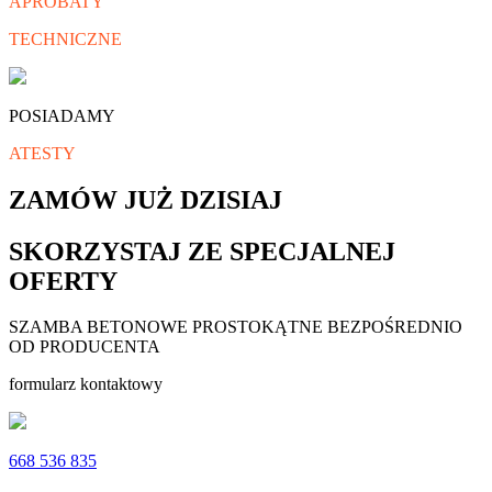
APROBATY
TECHNICZNE
POSIADAMY
ATESTY
ZAMÓW JUŻ DZISIAJ
SKORZYSTAJ ZE SPECJALNEJ
OFERTY
SZAMBA BETONOWE PROSTOKĄTNE BEZPOŚREDNIO
OD PRODUCENTA
formularz kontaktowy
668 536 835